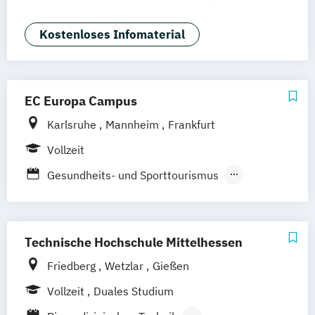
Braunschweig
Erfurt
Biomedical Sciences (EN)
Biomedicine (EN)
Chiropraktik
Kostenloses Infomaterial
Ernährung & Fitness in der Prävention
Grundlagen der Chiropraktik
International Health Economics &
EC Europa Campus
Pharmacoeconomics (EN)
Karlsruhe
Mannheim
Frankfurt
Lebensmittelsicherheit
Osteopathie
Physiotherapie
Soziale Arbeit
Vollzeit
Sportmanagement
Gesundheits- und Sporttourismus
Gesundheitsmanagement
Management und Marketing in Event –
Sport – Gesundheit
Technische Hochschule Mittelhessen
Friedberg
Wetzlar
Gießen
Vollzeit
Duales Studium