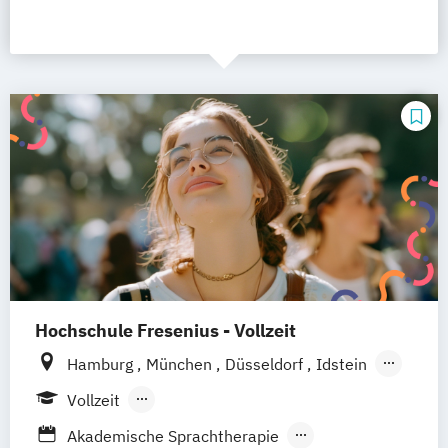
Hochschule Fresenius - Vollzeit
Hamburg
München
Düsseldorf
Idstein
Berlin
Frankfurt am Main
Köln
Vollzeit
Heidelberg
Wiesbaden
Wolfenbüttel
Berufsbegleitendes Präsenzstudium
Akademische Sprachtherapie