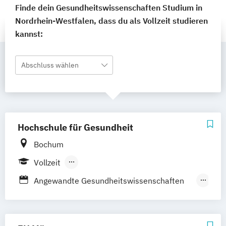
Finde dein Gesundheitswissenschaften Studium in
Nordrhein-Westfalen, dass du als Vollzeit studieren
kannst:
Abschluss wählen
Hochschule für Gesundheit
Bochum
Vollzeit
Berufsbegleitendes Präsenzstudium
Angewandte Gesundheitswissenschaften
Duales Studium
(AGW)
Bildung im Gesundheitswesen -
Fachrichtung Pflege