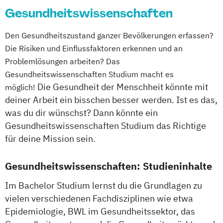
Gesundheitswissenschaften
Betreuung (Clinical Casework) –
Psychosoziale Hilfen für gesundheitlich
Den Gesundheitszustand ganzer Bevölkerungen erfassen?
gefährdete
Die Risiken und Einflussfaktoren erkennen und an
erkrankte und behinderte Menschen
Problemlösungen arbeiten? Das
Therapie- und Gesundheitsmanagement –
Gesundheitswissenschaften Studium macht es
Fachrichtung Physiotherapie oder
Die Gesundheit der Menschheit könnte mit
möglich!
Logopädie
deiner Arbeit ein bisschen besser werden. Ist es das,
was du dir wünschst? Dann könnte ein
Gesundheitswissenschaften Studium das Richtige
für deine Mission sein.
Gesundheitswissenschaften: Studieninhalte
Im Bachelor Studium lernst du die Grundlagen zu
vielen verschiedenen Fachdisziplinen wie etwa
Epidemiologie, BWL im Gesundheitssektor, das