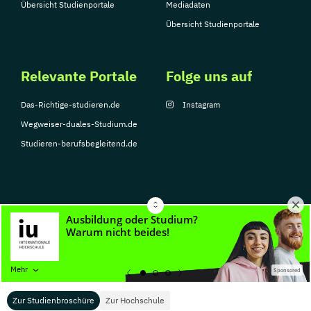
Übersicht Studienportale
Mediadaten
Übersicht Studienportale
Relevante Portale
Folge uns auf
Das-Richtige-studieren.de
Instagram
Wegweiser-duales-Studium.de
Studieren-berufsbegleitend.de
© Copyright 2026, TarGroup Media GmbH
Impressum
Datenschutzerklärung
Nutzungsbedingungen
Barrierefreihe
Mehr
Sponsored
Zur Studienbroschüre
Zur Hochschule