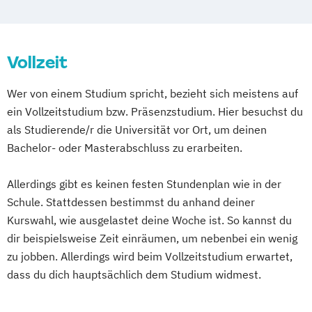
Medizinische Ernährungswissenschaft und
Lehramt an Berufskollegs – Berufliche
Ernährungstherapie
Fachrichtung
Medizinpädagogik
Physician Assistant
Gesundheitswissenschaft/Pflege
Vollzeit
Physiotherapie (ausbildungsintegrierend)
Management in Pflege- und
Psychologie
Psychologie (M.Sc.)
Wer von einem Studium spricht, bezieht sich meistens auf
Gesundheitseinrichtungen
Soziale Arbeit
ein Vollzeitstudium bzw. Präsenzstudium. Hier besuchst du
Oecotrophologie
als Studierende/r die Universität vor Ort, um deinen
Pflege - berufsbegleitende Variante
Bachelor- oder Masterabschluss zu erarbeiten.
Pflege - duale Variante
Pflege- und Gesundheitsmanagement
Allerdings gibt es keinen festen Stundenplan wie in der
Psychiatrische Pflege/Psychische
Schule. Stattdessen bestimmst du anhand deiner
Gesundheit
Kurswahl, wie ausgelastet deine Woche ist. So kannst du
Soziale Arbeit
dir beispielsweise Zeit einräumen, um nebenbei ein wenig
Soziale Arbeit und Forschung
zu jobben. Allerdings wird beim Vollzeitstudium erwartet,
Soziale Arbeit. Therapie
Förderung
dass du dich hauptsächlich dem Studium widmest.
Betreuung (Clinical Casework)
Therapie
Förderung