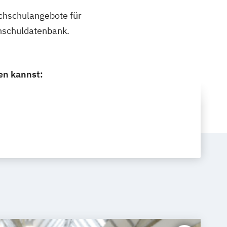
ochschulangebote für
chschuldatenbank.
en kannst: