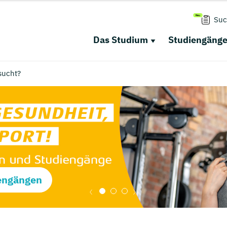
Suc
Das Studium
Studiengäng
sucht?
engängen