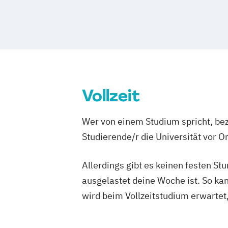
Ernährungstherapie
Medizinpädagogik
Physician Assistan
Physiotherapie (ausbildungsintegriere
Psychologie
Psychologie (M.Sc.)
Sozi
Vollzeit
Wer von einem Studium spricht, bez
Studierende/r die Universität vor 
Allerdings gibt es keinen festen S
ausgelastet deine Woche ist. So ka
wird beim Vollzeitstudium erwartet