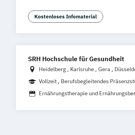
Kindheitspädagogik
Pflege (inkl. Ber
Pflege und Gesundheit
Pflegewissens
Kostenloses Infomaterial
Soziale Arbeit
SRH Hochschule für Gesundheit
Heidelberg
Karlsruhe
Gera
Düsseld
Bonn
Stuttgart
Hamburg
Bamberg
Vollzeit
Berufsbegleitendes Präsenzs
Deutschlandweit
Leipzig
Köln
Ernährungstherapie und Ernährungsbe
Gesundheits- und Sozialmanagement
Logopädie (ausbildungsintegrierend)
Medizin- und Gesundheitspädagogik
Medizinische Ernährungswissenschaft 