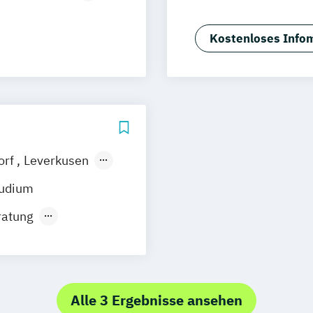
ufszulassung)
Hebammenwisse
chaft
Medizin
Medizi
Kostenloses Infom
Medizintechnik
Zahnmedizin
orf
Leverkusen
Fürth
Heide
tudium
ratung
und
Alle 3 Ergebnisse ansehen