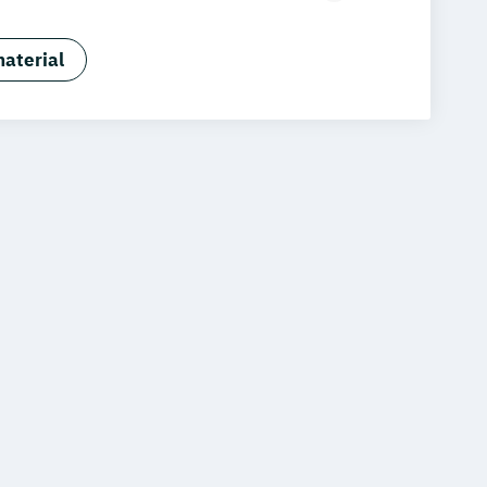
nschaft und Frauengesundheit
nische Strahlenwissenschaften
aterial
Pflege
Population-Based Medicine