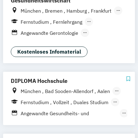
Gesundheitswirtschaft
München
Bremen
Hamburg
Frankfurt
Köln
Göttingen
Leipzig
Stuttgart
Fernstudium
Fernlehrgang
Zürich
Wien
Berlin
Berufsbegleitender Präsenzlehrgang
Angewandte Gerontologie
Angewandte Psychologie
Berufspädagogik
Kostenloses Infomaterial
Betriebliche*r Gesundheitsmanager*in
Betriebliches Gesundheitsmanagement
Ernährungsberatung
DIPLOMA Hochschule
Ernährungswissenschaften
München
Bad Sooden-Allendorf
Aalen
Gesundheitstechnologie-Management
Baden-Baden
Berlin
Bonn
Gesundheitsökonomie
Fernstudium
Vollzeit
Duales Studium
Friedrichshafen
Hamburg
Hannover
Health Economics & Management
Berufsbegleitendes Präsenzstudium
Angewandte Gesundheits- und
Heilbronn
Kassel
Leipzig
Mannheim
Health Management
Therapiewissenschaften
Bochum
Kaiserslautern
Wiesbaden
Kommunale Prävention und
Dentalhygiene
Ergotherapie
Regenstauf
Dresden
Hoyerswerda
Gesundheitsförderung