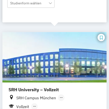
Studienform wählen
SRH University – Vollzeit
SRH Campus München
SRH Campus Heidelberg
Vollzeit