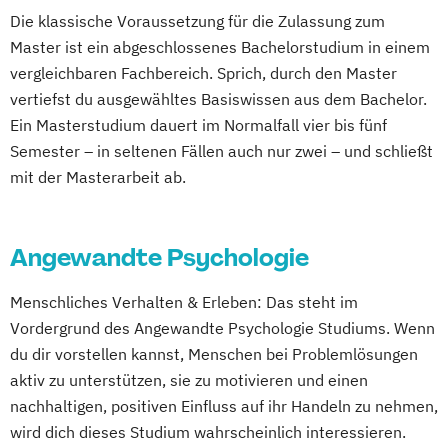
Osteopathie i.V.
Die klassische Voraussetzung für die Zulassung zum
Pharmamanagement und
Master ist ein abgeschlossenes Bachelorstudium in einem
Pharmaproduktion
vergleichbaren Fachbereich. Sprich, durch den Master
Physician Assistant
Physiotherapie
vertiefst du ausgewähltes Basiswissen aus dem Bachelor.
Psychologie
Ein Masterstudium dauert im Normalfall vier bis fünf
Psychologie mit Schwerpunkt Klinische
Semester – in seltenen Fällen auch nur zwei – und schließt
Psychologie und Psychologisches
mit der Masterarbeit ab.
Empowerment
Psychosoziale Beratung in Sozialer Arbeit
Angewandte Psychologie
Soziale Arbeit
Soziale Arbeit Duales Studium
Menschliches Verhalten & Erleben: Das steht im
Soziale Arbeit Präsenzstudium
Vordergrund des Angewandte Psychologie Studiums. Wenn
Sozialmanagement
du dir vorstellen kannst, Menschen bei Problemlösungen
aktiv zu unterstützen, sie zu motivieren und einen
nachhaltigen, positiven Einfluss auf ihr Handeln zu nehmen,
wird dich dieses Studium wahrscheinlich interessieren.