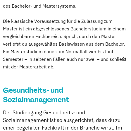
Soziale Arbeit
des Bachelor- und Mastersystems.
Psychologie und Psychologisches
Empowerment
Die klassische Voraussetzung für die Zulassung zum
Psychosoziale Beratung in Sozialer Arbeit
Master ist ein abgeschlossenes Bachelorstudium in einem
Soziale Arbeit
vergleichbaren Fachbereich. Sprich, durch den Master
Soziale Arbeit Duales Studium
vertiefst du ausgewähltes Basiswissen aus dem Bachelor.
Soziale Arbeit Präsenzstudium
Ein Masterstudium dauert im Normalfall vier bis fünf
Sozialmanagement
Semester – in seltenen Fällen auch nur zwei – und schließt
mit der Masterarbeit ab.
Gesundheits- und
Sozialmanagement
Der Studiengang Gesundheits- und
Sozialmanagement ist so ausgerichtet, dass du zu
einer begehrten Fachkraft in der Branche wirst. Im