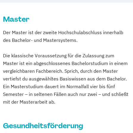
Heil­pädagogik und Inklusive Pädagogik
Online-Campus
Heidelberg
Kindheitspädagogik
Master
Kindheitspädagogik Duales Studium
Kindheitspädagogik Präsenzstudium
Der Master ist der zweite Hochschulabschluss innerhalb
Komplementäre Heilverfahren in der
des Bachelor- und Mastersystems.
Schmerztherapie
Krisenmanagement im Be­völ­kerungsschutz
Die klassische Voraussetzung für die Zulassung zum
i.V.
Master ist ein abgeschlossenes Bachelorstudium in einem
Logopädie
vergleichbaren Fachbereich. Sprich, durch den Master
Medical Fitness & Athletic Management
vertiefst du ausgewähltes Basiswissen aus dem Bachelor.
Medizinalfachberufe
Ein Masterstudium dauert im Normalfall vier bis fünf
Naturheilkunde und komplementäre
Semester – in seltenen Fällen auch nur zwei – und schließt
mit der Masterarbeit ab.
Heilverfahren
Osteopathie i.V.
Pharmamanagement und
Gesundheitsförderung
Pharmaproduktion