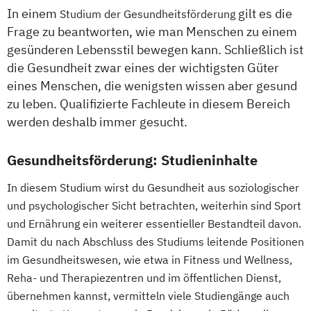
Physician Assistant
Physiotherapie
In einem
gilt es die
Studium der Gesundheitsförderung
Psychologie
Frage zu beantworten, wie man Menschen zu einem
Psychologie mit Schwerpunkt Klinische
gesünderen Lebensstil bewegen kann. Schließlich ist
Psychologie und Psychologisches
die Gesundheit zwar eines der wichtigsten Güter
Empowerment
eines Menschen, die wenigsten wissen aber gesund
Psychosoziale Beratung in Sozialer Arbeit
zu leben. Qualifizierte Fachleute in diesem Bereich
werden deshalb immer gesucht.
Soziale Arbeit
Soziale Arbeit Duales Studium
Gesundheitsförderung: Studieninhalte
Soziale Arbeit Präsenzstudium
Sozialmanagement
In diesem Studium wirst du Gesundheit aus soziologischer
und psychologischer Sicht betrachten, weiterhin sind Sport
und Ernährung ein weiterer essentieller Bestandteil davon.
Damit du nach Abschluss des Studiums leitende Positionen
im Gesundheitswesen, wie etwa in Fitness und Wellness,
Reha- und Therapiezentren und im öffentlichen Dienst,
übernehmen kannst, vermitteln viele Studiengänge auch