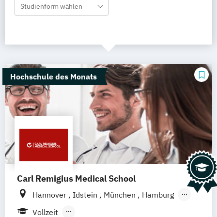
Studienform wählen
Hochschule des Monats
Carl Remigius Medical School
Hannover
Idstein
München
Hamburg
Frankfurt am Main
Leipzig
Düsseldorf
Vollzeit