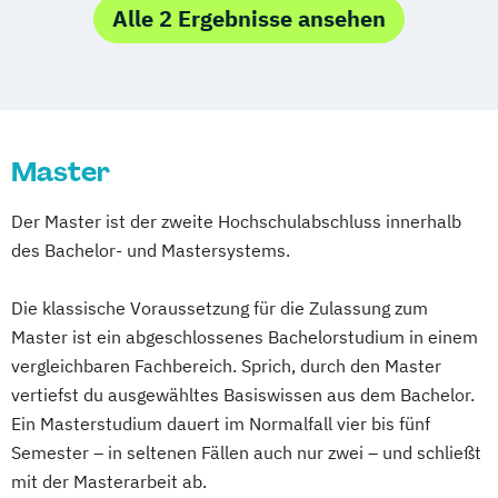
Frühpädagogik – Leitung und Management
Alle 2 Ergebnisse ansehen
Ostfildern
Schwentinental / Kiel
in der frühkindlichen Bildung
Stein / Nürnberg
Wuppertal
Gesundheitsmanagement
Prichsenstadt
Online-Campus
Heil­pädagogik und Inklusive Pädagogik
Heidelberg
Kindheitspädagogik
Master
Kindheitspädagogik Duales Studium
Kindheitspädagogik Präsenzstudium
Der Master ist der zweite Hochschulabschluss innerhalb
Komplementäre Heilverfahren in der
des Bachelor- und Mastersystems.
Schmerztherapie
Krisenmanagement im Be­völ­kerungsschutz
Die klassische Voraussetzung für die Zulassung zum
i.V.
Master ist ein abgeschlossenes Bachelorstudium in einem
Logopädie
vergleichbaren Fachbereich. Sprich, durch den Master
Medical Fitness & Athletic Management
vertiefst du ausgewähltes Basiswissen aus dem Bachelor.
Medizinalfachberufe
Ein Masterstudium dauert im Normalfall vier bis fünf
Naturheilkunde und komplementäre
Semester – in seltenen Fällen auch nur zwei – und schließt
mit der Masterarbeit ab.
Heilverfahren