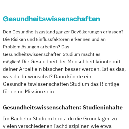
Osteopathie i.V.
Pharmamanagement und
Gesundheitswissenschaften
Pharmaproduktion
Physician Assistant
Physiotherapie
Den Gesundheitszustand ganzer Bevölkerungen erfassen?
Psychologie
Die Risiken und Einflussfaktoren erkennen und an
Psychologie mit Schwerpunkt Klinische
Problemlösungen arbeiten? Das
Psychologie und Psychologisches
Gesundheitswissenschaften Studium macht es
Empowerment
Die Gesundheit der Menschheit könnte mit
möglich!
Psychosoziale Beratung in Sozialer Arbeit
deiner Arbeit ein bisschen besser werden. Ist es das,
was du dir wünschst? Dann könnte ein
Soziale Arbeit
Gesundheitswissenschaften Studium das Richtige
Soziale Arbeit Duales Studium
für deine Mission sein.
Soziale Arbeit Präsenzstudium
Sozialmanagement
Gesundheitswissenschaften: Studieninhalte
Im Bachelor Studium lernst du die Grundlagen zu
vielen verschiedenen Fachdisziplinen wie etwa