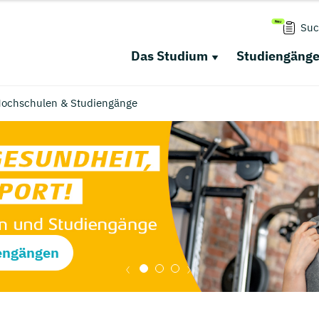
Suc
Das Studium
Studiengäng
 Hochschulen & Studiengänge
engängen