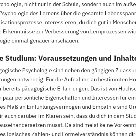
ologie, nicht nur in der Schule, sondern auch im auße
 Psychologie des Lernens über die gesamte Lebensspan
sationsprozesse interessieren, du dich gut in Menschen
Erkenntnisse zur Verbesserung von Lernprozessen wichti
ogie einmal genauer anschauen.
e Studium: Voraussetzungen und Inhalt
gogische Psychologie sind neben den gängigen Zulass
rungen notwendig. Für die Aufnahme an bestimmten Hoc
r bereits pädagogische Erfahrungen. Das ist von Hochs
ein paar persönliche Eigenschaften und Interessen für e
sses Maß an Einfühlungsvermögen und Empathie sind Gr
ir auch darüber im Klaren sein, dass du dich in dem Stu
useinandersetzen musst. Da sind meist keine Vorkenntn
s logisches Zahlen- und Formelverständnis können dir 