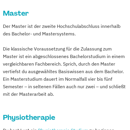
Gesundheitswissenschaft/Pflege
Master
Management in Pflege- und
Gesundheitseinrichtungen
Der Master ist der zweite Hochschulabschluss innerhalb
Oecotrophologie
des Bachelor- und Mastersystems.
Pflege - berufsbegleitende Variante
Pflege - duale Variante
Die klassische Voraussetzung für die Zulassung zum
Pflege- und Gesundheitsmanagement
Master ist ein abgeschlossenes Bachelorstudium in einem
Psychiatrische Pflege/Psychische
vergleichbaren Fachbereich. Sprich, durch den Master
Gesundheit
vertiefst du ausgewähltes Basiswissen aus dem Bachelor.
Soziale Arbeit
Ein Masterstudium dauert im Normalfall vier bis fünf
Semester – in seltenen Fällen auch nur zwei – und schließt
Soziale Arbeit und Forschung
mit der Masterarbeit ab.
Soziale Arbeit. Therapie
Förderung
Betreuung (Clinical Casework)
Therapie
Förderung
Physiotherapie
Betreuung (Clinical Casework) –
Psychosoziale Hilfen für gesundheitlich