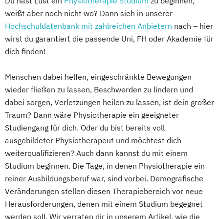
Du hast Lust ein
Physiotherapie Studium
zu beginnen,
gefährdete
weißt aber noch nicht wo? Dann sieh in unserer
erkrankte und behinderte Menschen
Hochschuldatenbank mit zahlreichen Anbietern
nach – hier
Therapie- und Gesundheitsmanagement –
wirst du garantiert die passende Uni, FH oder Akademie für
Fachrichtung Physiotherapie oder
dich finden!
Logopädie
Menschen dabei helfen, eingeschränkte Bewegungen
wieder fließen zu lassen, Beschwerden zu lindern und
dabei sorgen, Verletzungen heilen zu lassen, ist dein großer
Traum? Dann wäre Physiotherapie ein geeigneter
Studiengang für dich. Oder du bist bereits voll
ausgebildeter Physiotherapeut und möchtest dich
weiterqualifizieren? Auch dann kannst du mit einem
Studium beginnen. Die Tage, in denen Physiotherapie ein
reiner Ausbildungsberuf war, sind vorbei. Demografische
Veränderungen stellen diesen Therapiebereich vor neue
Herausforderungen, denen mit einem Studium begegnet
werden soll. Wir verraten dir in unserem Artikel, wie die