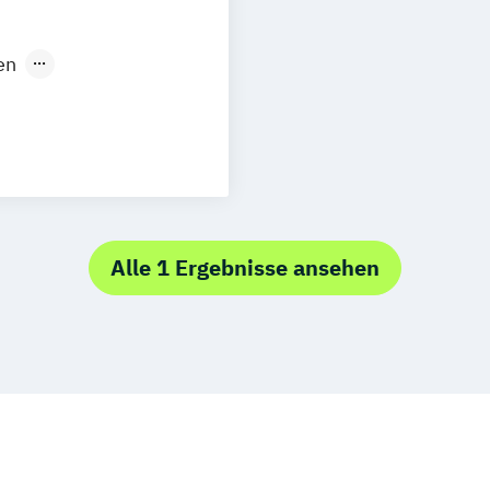
m Bozen
en
trum Frankfurt
management
rum Fürth
trum Hamburg
nrecht (EMBA)
um Hannover
trum Köln
n
um Mannheim
rum Riedlingen
Alle 1 Ergebnisse ansehen
rum Trier
trum Wien
m Gera
entrum Bonn
trum Tübingen