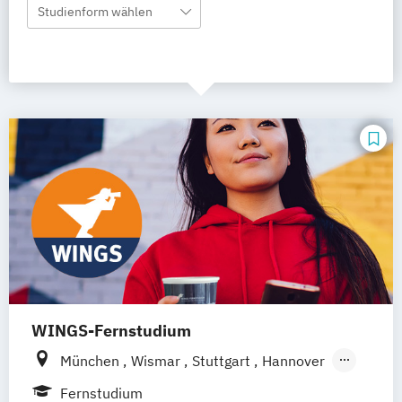
Studienform wählen
WINGS-Fernstudium
München
Wismar
Stuttgart
Hannover
Leipzig
Frankfurt am Main
Berlin
Fernstudium