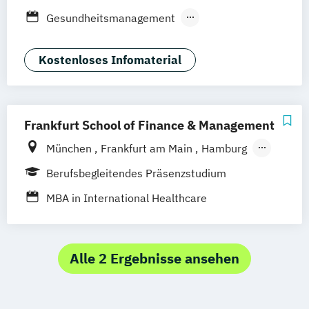
Hamburg
Düsseldorf
Dortmund
Bonn
Gesundheitsmanagement
Nürnberg
Medizintechnik & Management
Sozialmanagement
Kostenloses Infomaterial
Frankfurt School of Finance & Management
München
Frankfurt am Main
Hamburg
Düsseldorf
Online-Campus
Stuttgart
Berufsbegleitendes Präsenzstudium
MBA in International Healthcare
Management (IHM)
Alle 2 Ergebnisse ansehen