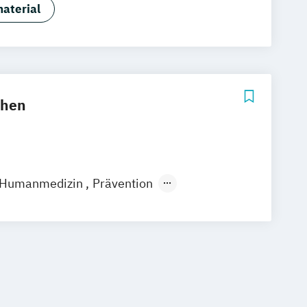
ten Athletiktrainer*in im Fußball
aterial
chen
Humanmedizin
Prävention
ehabilitation (PIR) bei Hörschädigung
nische Psychologie und Kognitive
aft
dungswissenschaft
Sportpsychologie
hnmedizin