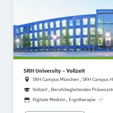
SRH University – Vollzeit
SRH Campus München
SRH Campus H
SRH Campus Berlin
SRH Campus Bre
Vollzeit
Berufsbegleitendes Präsenzs
SRH Campus Bonn
SRH Campus Dres
Digitale Medizin
Ergotherapie
SRH Campus Düsseldorf
SRH Campus 
Ernährungstherapie und Ernährungsbe
SRH Campus Gera
SRH Campus Ham