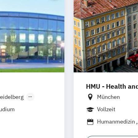
HMU - Health an
eidelberg
München
men
tudium
Vollzeit
den
Humanmedizin
Fürth
ratung
Sportwissensch
burg