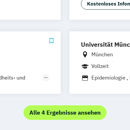
und
Sportwissenschaf
de
Kostenloses Infom
Köln
erkusen
)
itsförderung
Universität Mün
erapie (DE/EN)
München
Vollzeit
dheits- und
Epidemiologie
ichen Schulen)
Inklusion und R
Psychologie
hysics
Psychologie: Kli
wissenschaft
Neurowissensch
Alle 4 Ergebnisse ansehen
h Promotion
Pädagogik / Bil
Tiermedizin
Za