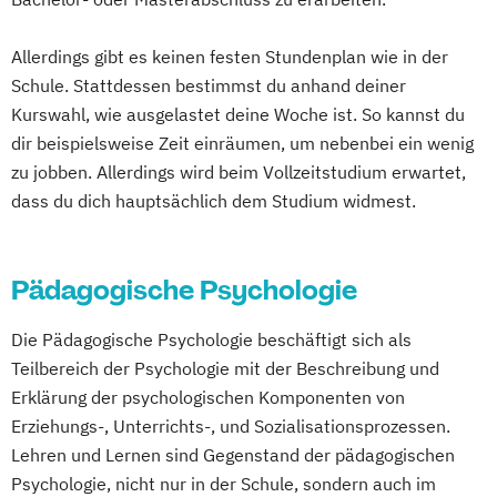
Pharmamanagement und
Pharmaproduktion
Allerdings gibt es keinen festen Stundenplan wie in der
Physician Assistant
Physiotherapie
Schule. Stattdessen bestimmst du anhand deiner
Psychologie
Kurswahl, wie ausgelastet deine Woche ist. So kannst du
Psychologie mit Schwerpunkt Klinische
dir beispielsweise Zeit einräumen, um nebenbei ein wenig
Psychologie und Psychologisches
zu jobben. Allerdings wird beim Vollzeitstudium erwartet,
Empowerment
dass du dich hauptsächlich dem Studium widmest.
Psychosoziale Beratung in Sozialer Arbeit
Soziale Arbeit
Pädagogische Psychologie
Soziale Arbeit Duales Studium
Soziale Arbeit Präsenzstudium
Die Pädagogische Psychologie beschäftigt sich als
Sozialmanagement
Teilbereich der Psychologie mit der Beschreibung und
Erklärung der psychologischen Komponenten von
Erziehungs-, Unterrichts-, und Sozialisationsprozessen.
Lehren und Lernen sind Gegenstand der pädagogischen
Psychologie, nicht nur in der Schule, sondern auch im