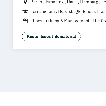
Berlin
Ismaning
Unna
Hamburg
Le
Frankfurt
Mannheim
Stuttgart
Wien
Fernstudium
Berufsbegleitendes Prä
Hannover
Duales Studium
Vollzeit
Fitnesstraining & Management
Life C
Medizinpädagogik
Physician Assistan
Physiotherapie
Positive Psychologie 
Kostenloses Infomaterial
Psychologie
Sport und angewandte Trainingswissens
Schwerpunkte)