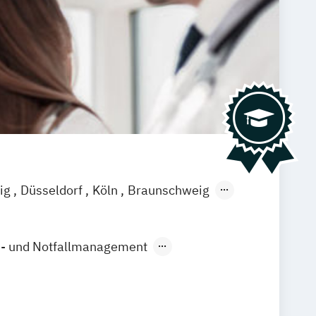
zig
Düsseldorf
Köln
Braunschweig
n- und Notfallmanagement
Medizin
Physician Assistance