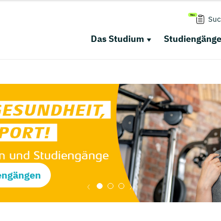
Suc
Das Studium
Studiengäng
engängen