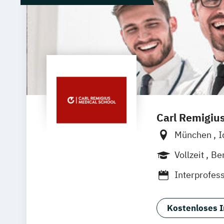
Carl Remigiu
München
I
Heidelberg
Vollzeit
Be
Interprofes
Medizin- un
Physician A
Kostenloses I