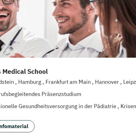
s Medical School
dstein
Hamburg
Frankfurt am Main
Hannover
Leip
rufsbegleitendes Präsenzstudium
sionelle Gesundheitsversorgung in der Pädiatrie
Krise
d Pflegepädagogik
Naturheilkunde & komplementäre 
ssistance für Gesundheitsberufe
nfomaterial