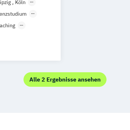
ipzig
Köln
Innsbruck
senzstudium
oaching
t
& Coaching
chaft (versch.
Alle 2 Ergebnisse ansehen