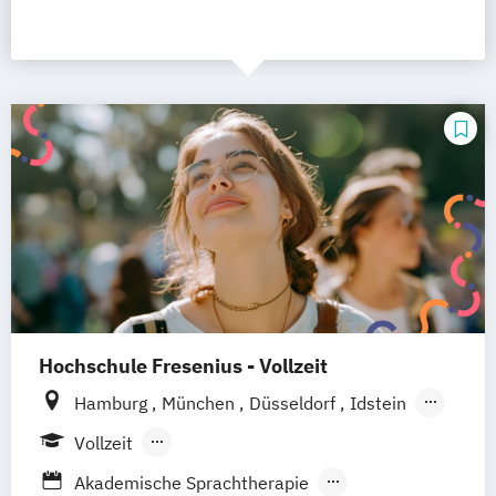
Hochschule Fresenius - Vollzeit
Hamburg
München
Düsseldorf
Idstein
Berlin
Frankfurt am Main
Köln
Vollzeit
Heidelberg
Wiesbaden
Wolfenbüttel
Berufsbegleitendes Präsenzstudium
Akademische Sprachtherapie