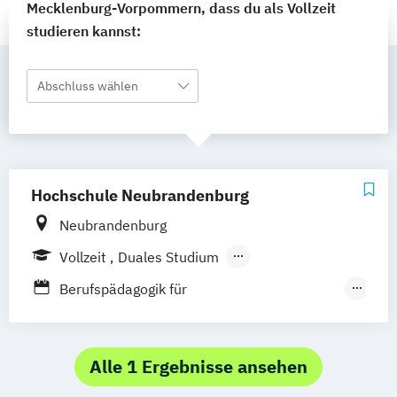
Mecklenburg-Vorpommern, dass du als Vollzeit
studieren kannst:
Abschluss wählen
Hochschule Neubrandenburg
Neubrandenburg
Vollzeit
Duales Studium
Berufsbegleitendes Präsenzstudium
Berufspädagogik für
Gesundheitsfachberufe
Diätetik
Gesundheitsförderung und Prävention -
Alle 1 Ergebnisse ansehen
Mind Body Health Promotion and