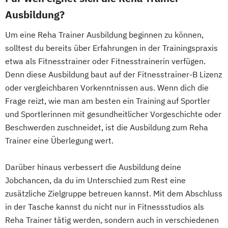
Wolfsburg
Ernährungsberater für E-Sportler
Ausbildung?
Vegetarische und Vegane Ernährung
Ernährungsberater für Kinder
Waldbaden-Coach & Kursleiter/in:
Um eine Reha Trainer Ausbildung beginnen zu können,
Ernährungsberater für Schwangere
Waldbaden
solltest du bereits über Erfahrungen in der Trainingspraxis
Ernährungsberater für Senioren
Wellnessmasseur/in
etwa als Fitnesstrainer oder Fitnesstrainerin verfügen.
Ernährungsberater für Sportler
Wirbelsäulentherapie nach Dorn / Breuß
Denn diese Ausbildung baut auf der Fitnesstrainer-B Lizenz
Ernährungsberater für Sportler (inkl.
Yoga Trainer/in
oder vergleichbaren Vorkenntnissen aus. Wenn dich die
Ernährung C-Lizenz)
Frage reizt, wie man am besten ein Training auf Sportler
Ernährungsberater für Sportler A-Lizenz
und Sportlerinnen mit gesundheitlicher Vorgeschichte oder
(inkl. Ernährung C-Lizenz und
Beschwerden zuschneidet, ist die Ausbildung zum Reha
Ernährungsberater für Sportler)
Trainer eine Überlegung wert.
Ernährungsberater für vegane Ernährung
Ernährungsberater für vegetarische
Darüber hinaus verbessert die Ausbildung deine
Jobchancen, da du im Unterschied zum Rest eine
Ernährung
zusätzliche Zielgruppe betreuen kannst. Mit dem Abschluss
Ernährungsberater/in A-Lizenz
in der Tasche kannst du nicht nur in Fitnessstudios als
Ernährungsberater/in B-Lizenz
Reha Trainer tätig werden, sondern auch in verschiedenen
Ernährungsfachwirt/in