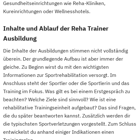
Gesundheitseinrichtungen wie Reha-Kliniken,
Fachberater für Nahrungsergänzungsmittel
Kureinrichtungen oder Wellnesshotels.
Fachkraft für Betriebliches
Inhalte und Ablauf der Reha Trainer
Gesundheitsmanagement
Ausbildung
Fachtrainer/in für Sportrehabilitation
Fachwirt/in für Prävention und
Die Inhalte der Ausbildungen stimmen nicht vollständig
Gesundheitsförderung (IHK)
überein. Der grundlegende Aufbau ist aber immer der
gleiche. Zu Beginn wirst du mit den wichtigsten
Fachwirt/in im Gesundheits- und
Informationen zur Sportrehabilitation versorgt. Im
Sozialwesen (IHK)
Anschluss steht der Sportler oder die Sportlerin und das
Food Coach
Training im Fokus. Was gilt es bei einem Erstgespräch zu
Ganzheitlicher Ernährungsberater
beachten? Welche Ziele sind sinnvoll? Wie ist eine
Geprüfter Ernährungsfachwirt
rehabilitative Trainingseinheit aufgebaut? Das sind Fragen,
Geprüfter Fachwirt für Prävention und
die du später beantworten kannst. Zusätzlich werden dir
Gesundheitsförderung (IHK)
die typischsten Sportverletzungen vorgestellt. Zum Schluss
Geprüfter Fachwirt im Betrieblichen
entwickelst du anhand einiger Indikationen einen
Gesundheitsmanagement
Trainingsplan.