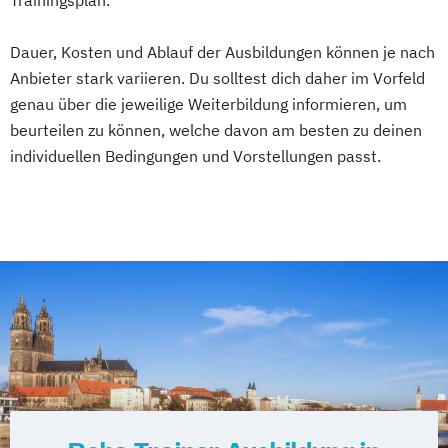
Gesundheitscoach
Heilpraktiker - Vorbereitung auf die
Dauer, Kosten und Ablauf der Ausbildungen können je nach
amtsärztliche Überprüfung
Anbieter stark variieren. Du solltest dich daher im Vorfeld
Ketogene Ernährung
Kindersport Trainer
genau über die jeweilige Weiterbildung informieren, um
beurteilen zu können, welche davon am besten zu deinen
Krankheitsbilder im Gesundheitssport
individuellen Bedingungen und Vorstellungen passt.
Life Coach
Spiroergometrie im Gesundheitssport
Sportmentaltrainer
Sporttherapeut
Stress- und Burnout-Coach
Wellness- und Spa-Management