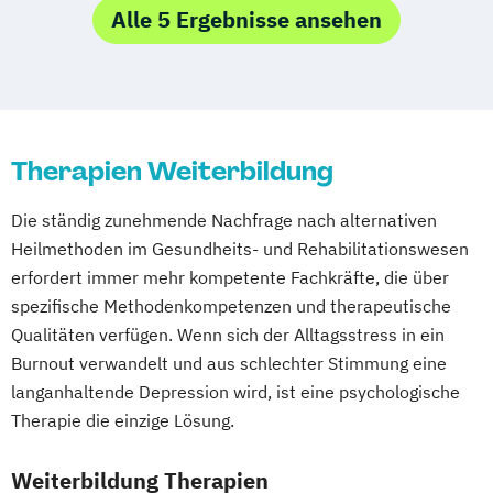
Gesundheitsmanagement
Alle 5 Ergebnisse ansehen
Leipzig
Lindau
Magdeburg
Mainz
Gesundheitspädagoge/-in -
Fachtrainer/in für Sportrehabilitation
Mönchengladbach
München
Münster
Gesundheitsberater/-in Fachrichtung
Fachwirt/in für Prävention und
Nürnberg
Oldenburg
Osnabrück
"Ernährung in besonderen Lebensphasen"
Gesundheitsförderung (IHK)
Passau
Regensburg
Rosenheim
Gesundheitspädagoge/-in -
Fachwirt/in im Gesundheits- und
Rostock
Saarbrücken
Siegen
Stuttgart
Gesundheitsberater/-in Fachrichtung
Therapien Weiterbildung
Sozialwesen (IHK)
Trier
Tübingen
Ulm
"Heilpflanzenkunde"
Food Coach
Villingen-Schwenningen
Würzburg
Zürich
Gesundheitspädagoge/-in -
Die ständig zunehmende Nachfrage nach alternativen
Ganzheitlicher Ernährungsberater
Gesundheitsberater/-in mit Fachrichtung
Heilmethoden im Gesundheits- und Rehabilitationswesen
Geprüfter Ernährungsfachwirt
"Lebensmittelunverträglichkeiten"
erfordert immer mehr kompetente Fachkräfte, die über
Geprüfter Fachwirt für Prävention und
Gewichtsmanagement
spezifische Methodenkompetenzen und therapeutische
Gesundheitsförderung (IHK)
Qualitäten verfügen. Wenn sich der Alltagsstress in ein
Grundlagen der Ernährungsmedizin
Geprüfter Fachwirt im Betrieblichen
Burnout verwandelt und aus schlechter Stimmung eine
Grundlagen der Phytotherapie
Gesundheitsmanagement
langanhaltende Depression wird, ist eine psychologische
Heilpflanzenkunde
Heilpraktiker/-in
Gesundheitscoach
Therapie die einzige Lösung.
Pflanzenkunde in der Ernährung
Heilpraktiker - Vorbereitung auf die
Sportmedizin
Tierernährungsberater/in
Weiterbildung Therapien
amtsärztliche Überprüfung
Traumafachberater/-in