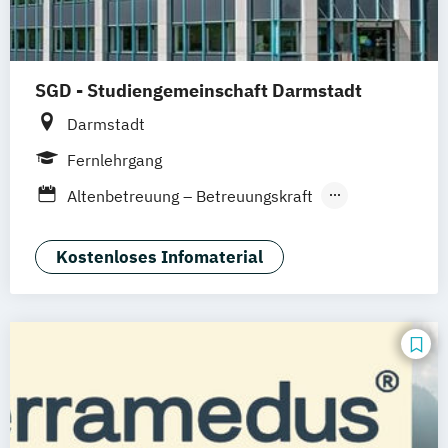
SGD - Studiengemeinschaft Darmstadt
Darmstadt
Fernlehrgang
Altenbetreuung – Betreuungskraft
Aromatherapie
Astrologische Psychologie
Kostenloses Infomaterial
Ayurveda-Gesundheitsberater
Betreuungskraft (nach §§ 43b
53c SGB XI)
Betriebliches Gesundheitsmanagement
(IHK)
Entspannungstrainer
Ernährungsberater