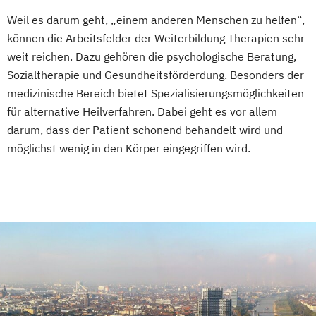
Ketogene Ernährung
Kindersport Trainer
Weil es darum geht, „einem anderen Menschen zu helfen“,
Krankheitsbilder im Gesundheitssport
können die Arbeitsfelder der Weiterbildung Therapien sehr
Life Coach
weit reichen. Dazu gehören die psychologische Beratung,
Spiroergometrie im Gesundheitssport
Sozialtherapie und Gesundheitsförderdung. Besonders der
Sportmentaltrainer
Sporttherapeut
medizinische Bereich bietet Spezialisierungsmöglichkeiten
Stress- und Burnout-Coach
für alternative Heilverfahren. Dabei geht es vor allem
Wellness- und Spa-Management
darum, dass der Patient schonend behandelt wird und
möglichst wenig in den Körper eingegriffen wird.