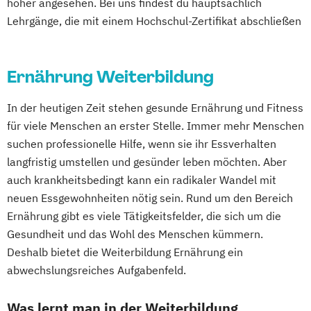
höher angesehen. Bei uns findest du hauptsächlich
Gesundheitscoach
Pflanzenkunde in der Ernährung
Lehrgänge, die mit einem Hochschul-Zertifikat abschließen
Heilpraktiker - Vorbereitung auf die
Sportmedizin
Tierernährungsberater/in
amtsärztliche Überprüfung
Traumafachberater/-in
Ketogene Ernährung
Kindersport Trainer
Ernährung Weiterbildung
Krankheitsbilder im Gesundheitssport
Life Coach
In der heutigen Zeit stehen gesunde Ernährung und Fitness
Spiroergometrie im Gesundheitssport
für viele Menschen an erster Stelle. Immer mehr Menschen
Sportmentaltrainer
Sporttherapeut
suchen professionelle Hilfe, wenn sie ihr Essverhalten
Stress- und Burnout-Coach
langfristig umstellen und gesünder leben möchten. Aber
auch krankheitsbedingt kann ein radikaler Wandel mit
Wellness- und Spa-Management
neuen Essgewohnheiten nötig sein. Rund um den Bereich
Ernährung gibt es viele Tätigkeitsfelder, die sich um die
Gesundheit und das Wohl des Menschen kümmern.
Deshalb bietet die Weiterbildung Ernährung ein
abwechslungsreiches Aufgabenfeld.
Was lernt man in der Weiterbildung