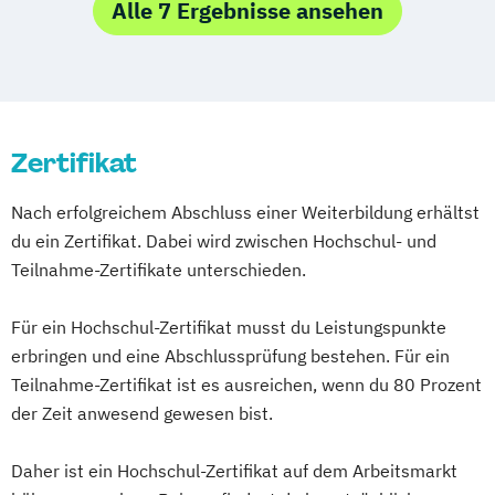
Kinesiologisches Taping Ausbildung
Alle 7 Ergebnisse ansehen
Fachberater für Nahrungsergänzungsmittel
Gesundheitspädagoge/-in -
Life Coach Ausbildung Online
Gesundheitsberater/-in Fachrichtung
Massage Ausbildung
Fachkraft für Betriebliches
"Burnout-Prävention"
Mentaltrainer Ausbildung
Gesundheitsmanagement
Gesundheitspädagoge/-in -
Nordic Walking Trainer Ausbildung
Fachtrainer/in für Sportrehabilitation
Gesundheitsberater/-in Fachrichtung
Pilates Trainer Ausbildung
Reha Trainer
Zertifikat
Fachwirt/in für Prävention und
"Ernährung in besonderen Lebensphasen"
Seniorentrainer Ausbildung
Gesundheitsförderung (IHK)
Gesundheitspädagoge/-in -
Nach erfolgreichem Abschluss einer Weiterbildung erhältst
Sportmassage Ausbildung
Fachwirt/in im Gesundheits- und
Gesundheitsberater/-in Fachrichtung
du ein Zertifikat. Dabei wird zwischen Hochschul- und
Wirbelsäulengymnastik Trainer Ausbildung
Sozialwesen (IHK)
Teilnahme-Zertifikate unterschieden.
"Heilpflanzenkunde"
Yoga Trainer Ausbildung
Food Coach
Gesundheitspädagoge/-in -
Ganzheitlicher Ernährungsberater
Für ein Hochschul-Zertifikat musst du Leistungspunkte
Gesundheitsberater/-in mit Fachrichtung
Geprüfter Ernährungsfachwirt
erbringen und eine Abschlussprüfung bestehen. Für ein
"Lebensmittelunverträglichkeiten"
Geprüfter Fachwirt für Prävention und
Teilnahme-Zertifikat ist es ausreichen, wenn du 80 Prozent
Gewichtsmanagement
Gesundheitsförderung (IHK)
der Zeit anwesend gewesen bist.
Grundlagen der Ernährungsmedizin
Geprüfter Fachwirt im Betrieblichen
Grundlagen der Phytotherapie
Daher ist ein Hochschul-Zertifikat auf dem Arbeitsmarkt
Gesundheitsmanagement
Heilpflanzenkunde
Heilpraktiker/-in