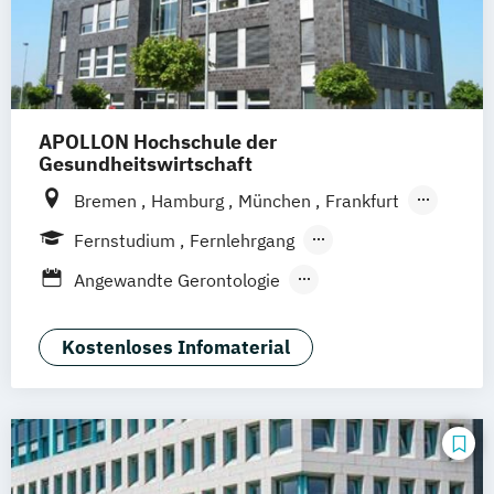
APOLLON Hochschule der
Gesundheitswirtschaft
Bremen
Hamburg
München
Frankfurt
Köln
Göttingen
Leipzig
Stuttgart
Fernstudium
Fernlehrgang
Zürich
Wien
Berlin
Berufsbegleitender Präsenzlehrgang
Angewandte Gerontologie
Angewandte Psychologie
Berufspädagogik
Kostenloses Infomaterial
Betriebliche*r Gesundheitsmanager*in
Betriebliches Gesundheitsmanagement
Ernährungsberatung
Ernährungswissenschaften