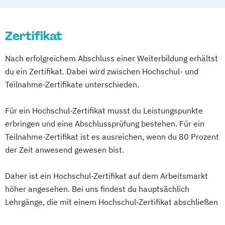
Einkaufs- und Lebensmittelberater/in
Mönchengladbach
Karlsruhe
Mannheim
Ernährung C-Lizenz
Ernährung nach LOGI
Münster
Nürnberg
Wiesbaden
Zertifikat
Ernährung nach Paleo
Wuppertal
Gelsenkirchen
Braunschweig
Ernährungs- und Bewegungspädagoge
Chemnitz
Kiel
Freiburg im Breisgau
Nach erfolgreichem Abschluss einer Weiterbildung erhältst
Kinder
Krefeld
Lübeck
Oberhausen
Erfurt
du ein Zertifikat. Dabei wird zwischen Hochschul- und
Ernährungsberater A-Lizenz (inkl.
Mainz
Rostock
Kassel
Hagen
Teilnahme-Zertifikate unterschieden.
Ernährung C-Lizenz und Ernährungsberater
Saarbrücken
Mülheim an der Ruhr
B-Lizenz)
Potsdam
Ludwigshafen
Oldenburg
Für ein Hochschul-Zertifikat musst du Leistungspunkte
Ernährungsberater B-Lizenz
erbringen und eine Abschlussprüfung bestehen. Für ein
Leverkusen
Osnabrück
Solingen
Ernährungsberater B-Lizenz (inkl. C-Lizenz)
Teilnahme-Zertifikat ist es ausreichen, wenn du 80 Prozent
Heidelberg
Herne
Neuss
Darmstadt
der Zeit anwesend gewesen bist.
Paderborn
Regensburg
Ingolstadt
Ernährungsberater für Babys und
Würzburg
Fürth
Wolfsburg
Kleinkinder
Daher ist ein Hochschul-Zertifikat auf dem Arbeitsmarkt
Ernährungsberater für E-Sportler
höher angesehen. Bei uns findest du hauptsächlich
Lehrgänge, die mit einem Hochschul-Zertifikat abschließen
Ernährungsberater für Kinder
Ernährungsberater für Schwangere