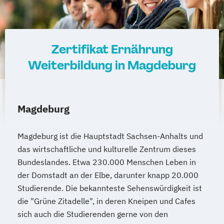
Ketogene Ernährung
Kindersport Trainer
Krankheitsbilder im Gesundheitssport
Life Coach
Zertifikat Ernährung
Spiroergometrie im Gesundheitssport
Sportmentaltrainer
Sporttherapeut
Weiterbildung in Magdeburg
Stress- und Burnout-Coach
Wellness- und Spa-Management
Magdeburg
Magdeburg ist die Hauptstadt Sachsen-Anhalts und
das wirtschaftliche und kulturelle Zentrum dieses
Bundeslandes. Etwa 230.000 Menschen Leben in
der Domstadt an der Elbe, darunter knapp 20.000
Studierende. Die bekannteste Sehenswürdigkeit ist
die "Grüne Zitadelle", in deren Kneipen und Cafes
sich auch die Studierenden gerne von den