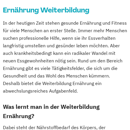
Ernährungsberater für Senioren
Ernährung Weiterbildung
Ernährungsberater für Sportler
Ernährungsberater für Sportler (inkl.
In der heutigen Zeit stehen gesunde Ernährung und Fitness
Ernährung C-Lizenz)
für viele Menschen an erster Stelle. Immer mehr Menschen
Ernährungsberater für Sportler A-Lizenz
suchen professionelle Hilfe, wenn sie ihr Essverhalten
(inkl. Ernährung C-Lizenz und
langfristig umstellen und gesünder leben möchten. Aber
Ernährungsberater für Sportler)
auch krankheitsbedingt kann ein radikaler Wandel mit
Ernährungsberater für vegane Ernährung
neuen Essgewohnheiten nötig sein. Rund um den Bereich
Ernährungsberater für vegetarische
Ernährung gibt es viele Tätigkeitsfelder, die sich um die
Gesundheit und das Wohl des Menschen kümmern.
Ernährung
Deshalb bietet die Weiterbildung Ernährung ein
Ernährungsberater/in A-Lizenz
abwechslungsreiches Aufgabenfeld.
Ernährungsberater/in B-Lizenz
Ernährungsfachwirt/in
Was lernt man in der Weiterbildung
Fachberater für Nahrungsergänzungsmittel
Ernährung?
Fachkraft für Betriebliches
Dabei steht der Nährstoffbedarf des Körpers, der