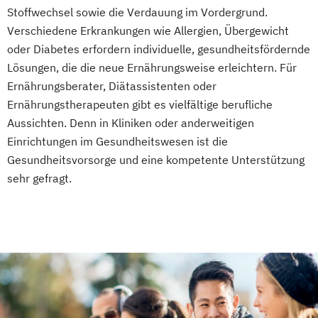
Gesundheitsmanagement
Stoffwechsel sowie die Verdauung im Vordergrund.
Fachtrainer/in für Sportrehabilitation
Verschiedene Erkrankungen wie Allergien, Übergewicht
Fachwirt/in für Prävention und
oder Diabetes erfordern individuelle, gesundheitsfördernde
Gesundheitsförderung (IHK)
Lösungen, die die neue Ernährungsweise erleichtern. Für
Ernährungsberater, Diätassistenten oder
Fachwirt/in im Gesundheits- und
Ernährungstherapeuten gibt es vielfältige berufliche
Sozialwesen (IHK)
Aussichten. Denn in Kliniken oder anderweitigen
Food Coach
Einrichtungen im Gesundheitswesen ist die
Ganzheitlicher Ernährungsberater
Gesundheitsvorsorge und eine kompetente Unterstützung
Geprüfter Ernährungsfachwirt
sehr gefragt.
Geprüfter Fachwirt für Prävention und
Gesundheitsförderung (IHK)
Geprüfter Fachwirt im Betrieblichen
Gesundheitsmanagement
Gesundheitscoach
Heilpraktiker - Vorbereitung auf die
amtsärztliche Überprüfung