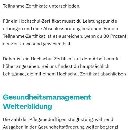
Life Coach Ausbildung Online
Wolfsburg
Teilnahme-Zertifikate unterschieden.
Ernährungsberater für E-Sportler
Massage Ausbildung
Ernährungsberater für Kinder
Mentaltrainer Ausbildung
Für ein Hochschul-Zertifikat musst du Leistungspunkte
Ernährungsberater für Schwangere
Nordic Walking Trainer Ausbildung
erbringen und eine Abschlussprüfung bestehen. Für ein
Ernährungsberater für Senioren
Pilates Trainer Ausbildung
Reha Trainer
Teilnahme-Zertifikat ist es ausreichen, wenn du 80 Prozent
Ernährungsberater für Sportler
Seniorentrainer Ausbildung
der Zeit anwesend gewesen bist.
Ernährungsberater für Sportler (inkl.
Sportmassage Ausbildung
Ernährung C-Lizenz)
Daher ist ein Hochschul-Zertifikat auf dem Arbeitsmarkt
Wirbelsäulengymnastik Trainer Ausbildung
Ernährungsberater für Sportler A-Lizenz
höher angesehen. Bei uns findest du hauptsächlich
Yoga Trainer Ausbildung
(inkl. Ernährung C-Lizenz und
Lehrgänge, die mit einem Hochschul-Zertifikat abschließen
Ernährungsberater für Sportler)
Ernährungsberater für vegane Ernährung
Gesundheitsmanagement
Ernährungsberater für vegetarische
Weiterbildung
Ernährung
Ernährungsberater/in A-Lizenz
Die Zahl der Pflegebedürftigen steigt stetig, während
Ernährungsberater/in B-Lizenz
Ausgaben in der Gesundheitsförderung weiter begrenzt
Ernährungsfachwirt/in