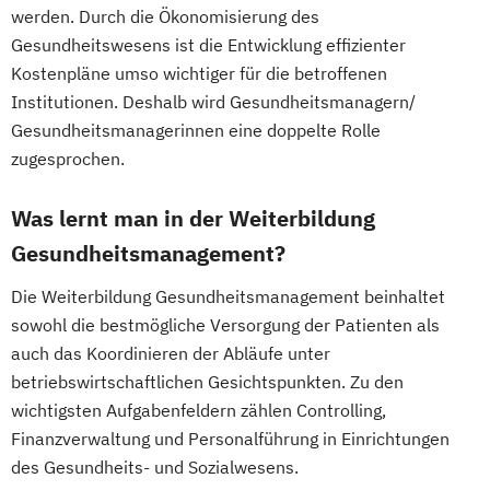
werden. Durch die Ökonomisierung des
Fachberater für Nahrungsergänzungsmittel
Gesundheitswesens ist die Entwicklung effizienter
Kostenpläne umso wichtiger für die betroffenen
Fachkraft für Betriebliches
Institutionen. Deshalb wird Gesundheitsmanagern/
Gesundheitsmanagement
Gesundheitsmanagerinnen eine doppelte Rolle
Fachtrainer/in für Sportrehabilitation
zugesprochen.
Fachwirt/in für Prävention und
Gesundheitsförderung (IHK)
Was lernt man in der Weiterbildung
Fachwirt/in im Gesundheits- und
Gesundheitsmanagement?
Sozialwesen (IHK)
Die Weiterbildung Gesundheitsmanagement beinhaltet
Food Coach
sowohl die bestmögliche Versorgung der Patienten als
Ganzheitlicher Ernährungsberater
auch das Koordinieren der Abläufe unter
Geprüfter Ernährungsfachwirt
betriebswirtschaftlichen Gesichtspunkten. Zu den
Geprüfter Fachwirt für Prävention und
wichtigsten Aufgabenfeldern zählen Controlling,
Gesundheitsförderung (IHK)
Finanzverwaltung und Personalführung in Einrichtungen
Geprüfter Fachwirt im Betrieblichen
des Gesundheits- und Sozialwesens.
Gesundheitsmanagement