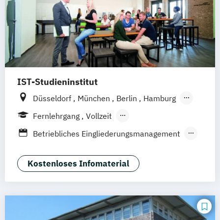
IST-Studieninstitut
Düsseldorf
München
Berlin
Hamburg
Weil am Rhein
Fernlehrgang
Vollzeit
Berufsbegleitender Präsenzlehrgang
Betriebliches Eingliederungsmanagement
BodyBuilding
Bäderbetriebsmanagement
EMS-Trainer:in
Kostenloses Infomaterial
Ernährungsberater:in für Kinder
Ernährungscoach
Fitnessfachwirt:in
Fitnesstrainer:in B-Lizenz
Functional Trainer:in
Gesunde Führung