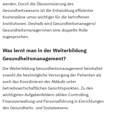
werden. Durch die Ökonomisierung des
Fachberater für Nahrungsergänzungsmittel
Gesundheitswesens ist die Entwicklung effizienter
Kostenpläne umso wichtiger für die betroffenen
Fachkraft für Betriebliches
Institutionen. Deshalb wird Gesundheitsmanagern/
Gesundheitsmanagement
Gesundheitsmanagerinnen eine doppelte Rolle
Fachtrainer/in für Sportrehabilitation
zugesprochen.
Fachwirt/in für Prävention und
Gesundheitsförderung (IHK)
Was lernt man in der Weiterbildung
Fachwirt/in im Gesundheits- und
Gesundheitsmanagement?
Sozialwesen (IHK)
Die Weiterbildung Gesundheitsmanagement beinhaltet
Food Coach
sowohl die bestmögliche Versorgung der Patienten als
Ganzheitlicher Ernährungsberater
auch das Koordinieren der Abläufe unter
Geprüfter Ernährungsfachwirt
betriebswirtschaftlichen Gesichtspunkten. Zu den
Geprüfter Fachwirt für Prävention und
wichtigsten Aufgabenfeldern zählen Controlling,
Gesundheitsförderung (IHK)
Finanzverwaltung und Personalführung in Einrichtungen
Geprüfter Fachwirt im Betrieblichen
des Gesundheits- und Sozialwesens.
Gesundheitsmanagement