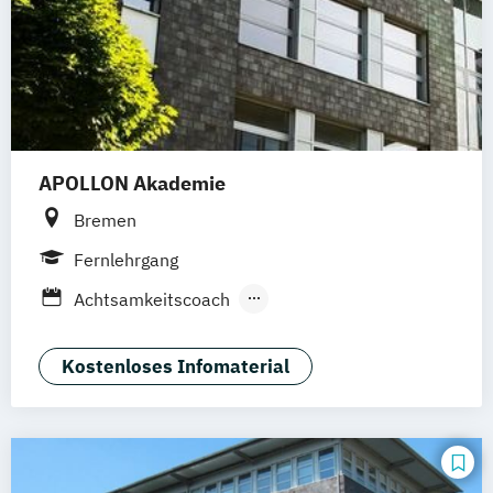
APOLLON Akademie
Bremen
Fernlehrgang
Achtsamkeitscoach
Altenbetreuung – Betreuungskraft gemäß
§§ 43b
Kostenloses Infomaterial
53b SGB XI
Altenpflegemanagement
Aromatherapie
Ernährungsberater für vegetarische und
vegane Ernährung