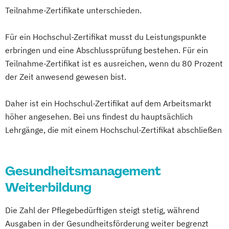
Life Coach Ausbildung Online
Wolfsburg
Teilnahme-Zertifikate unterschieden.
Ernährungsberater für E-Sportler
Massage Ausbildung
Ernährungsberater für Kinder
Mentaltrainer Ausbildung
Für ein Hochschul-Zertifikat musst du Leistungspunkte
Ernährungsberater für Schwangere
Nordic Walking Trainer Ausbildung
erbringen und eine Abschlussprüfung bestehen. Für ein
Ernährungsberater für Senioren
Pilates Trainer Ausbildung
Reha Trainer
Teilnahme-Zertifikat ist es ausreichen, wenn du 80 Prozent
Ernährungsberater für Sportler
Seniorentrainer Ausbildung
der Zeit anwesend gewesen bist.
Ernährungsberater für Sportler (inkl.
Sportmassage Ausbildung
Ernährung C-Lizenz)
Daher ist ein Hochschul-Zertifikat auf dem Arbeitsmarkt
Wirbelsäulengymnastik Trainer Ausbildung
Ernährungsberater für Sportler A-Lizenz
höher angesehen. Bei uns findest du hauptsächlich
Yoga Trainer Ausbildung
(inkl. Ernährung C-Lizenz und
Lehrgänge, die mit einem Hochschul-Zertifikat abschließen
Ernährungsberater für Sportler)
Ernährungsberater für vegane Ernährung
Gesundheitsmanagement
Ernährungsberater für vegetarische
Weiterbildung
Ernährung
Ernährungsberater/in A-Lizenz
Die Zahl der Pflegebedürftigen steigt stetig, während
Ernährungsberater/in B-Lizenz
Ausgaben in der Gesundheitsförderung weiter begrenzt
Ernährungsfachwirt/in