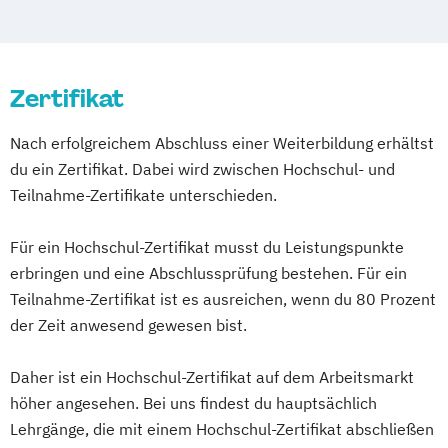
Psychologische/r Berater/in - Personal
Pflanzenkunde in der Ernährung
Coach
Sportmedizin
Tierernährungsberater/in
Psychotherapie (HP)
Traumafachberater/-in
Zertifikat
Umgang mit Sterbenden
Nach erfolgreichem Abschluss einer Weiterbildung erhältst
du ein Zertifikat. Dabei wird zwischen Hochschul- und
Teilnahme-Zertifikate unterschieden.
Für ein Hochschul-Zertifikat musst du Leistungspunkte
erbringen und eine Abschlussprüfung bestehen. Für ein
Teilnahme-Zertifikat ist es ausreichen, wenn du 80 Prozent
der Zeit anwesend gewesen bist.
Daher ist ein Hochschul-Zertifikat auf dem Arbeitsmarkt
höher angesehen. Bei uns findest du hauptsächlich
Lehrgänge, die mit einem Hochschul-Zertifikat abschließen