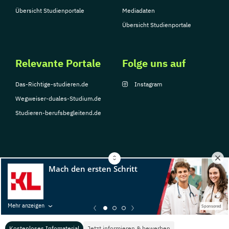
Übersicht Studienportale
Mediadaten
Übersicht Studienportale
Relevante Portale
Folge uns auf
Das-Richtige-studieren.de
Instagram
Wegweiser-duales-Studium.de
Studieren-berufsbegleitend.de
© Copyright 2026, TarGroup Media GmbH
Impressum
Datenschutzerklärung
Nutzungsbedingungen
Barrierefreihe
Mehr anzeigen
Sponsored
Kostenloses Infomaterial
Jetzt informieren & bewerben