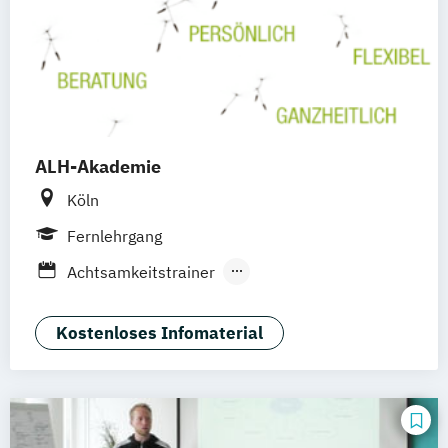
ALH-Akademie
Köln
Fernlehrgang
Achtsamkeitstrainer
Betriebliches Gesundheitsmanagement
Demenzbegleiter
Kostenloses Infomaterial
Ganzheitlicher Ernährungscoach
Ganzheitlicher Meditationslehrer
Ausbildung
Heilpraktiker