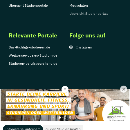
Übersicht Studienportale
Mediadaten
Übersicht Studienportale
Relevante Portale
Folge uns auf
Das-Richtige-studieren.de
Instagram
Wegweiser-duales-Studium.de
Studieren-berufsbegleitend.de
© Copyright 2026, TarGroup Media GmbH
Impressum
Datenschutzerklärung
Nutzungsbedingungen
Barrierefreihe
Sponsored
Infomaterial anfordern
Zu den Studiengängen