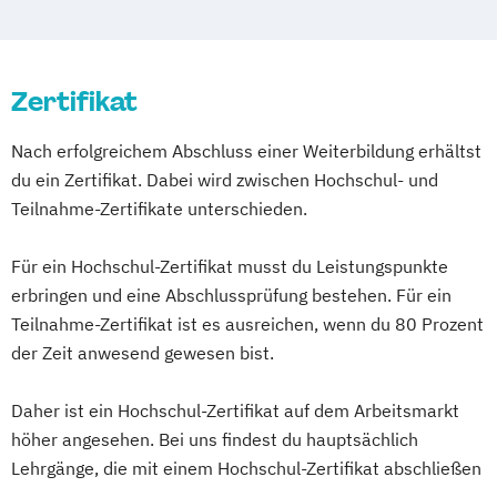
Gesundheitstechnologie-Management
Gesundheitsökonomie
Health Economics & Management
Zertifikat
Health Management
Kommunale Prävention und
Nach erfolgreichem Abschluss einer Weiterbildung erhältst
Gesundheitsförderung
du ein Zertifikat. Dabei wird zwischen Hochschul- und
Pflegemanagement
Psychologie
Teilnahme-Zertifikate unterschieden.
Public Health
Soziale Arbeit
Sozialmanagement
Sportpsychologie
Für ein Hochschul-Zertifikat musst du Leistungspunkte
erbringen und eine Abschlussprüfung bestehen. Für ein
Teilnahme-Zertifikat ist es ausreichen, wenn du 80 Prozent
der Zeit anwesend gewesen bist.
Daher ist ein Hochschul-Zertifikat auf dem Arbeitsmarkt
höher angesehen. Bei uns findest du hauptsächlich
Lehrgänge, die mit einem Hochschul-Zertifikat abschließen