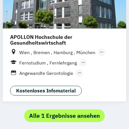
APOLLON Hochschule der
Gesundheitswirtschaft
Wien
Bremen
Hamburg
München
Frankfurt
Köln
Göttingen
Leipzig
Fernstudium
Fernlehrgang
Stuttgart
Zürich
Berlin
Berufsbegleitender Präsenzlehrgang
Angewandte Gerontologie
Angewandte Psychologie
Berufspädagogik
Kostenloses Infomaterial
Betriebliche*r Gesundheitsmanager*in
Betriebliches Gesundheitsmanagement
Ernährungsberatung
Alle 1 Ergebnisse ansehen
Ernährungswissenschaften