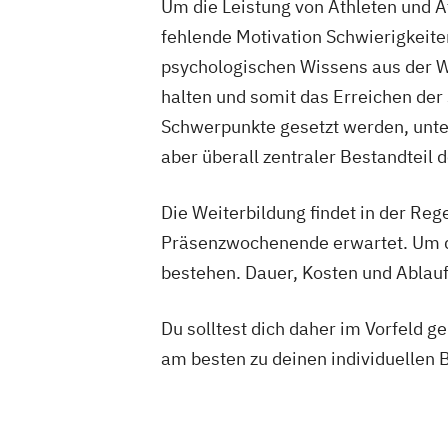
Um die Leistung von Athleten und A
Heilpraktiker - Vorbereitung auf die am
fehlende Motivation Schwierigkeiten
Überprüfung
psychologischen Wissens aus der We
Ketogene Ernährung
Kindersport Trai
halten und somit das Erreichen der
Krankheitsbilder im Gesundheitssport
Schwerpunkte gesetzt werden, unter
Spiroergometrie im Gesundheitssport
aber überall zentraler Bestandteil 
Sportmentaltrainer
Sporttherapeut
Stress- und Burnout-Coach
Die Weiterbildung findet in der Rege
Wellness- und Spa-Management
Präsenzwochenende erwartet. Um da
bestehen. Dauer, Kosten und Ablauf
Du solltest dich daher im Vorfeld 
am besten zu deinen individuellen 