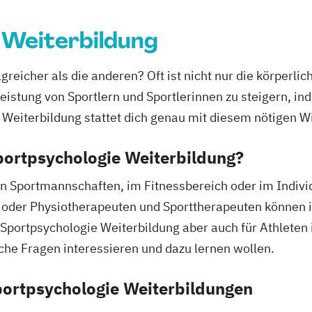
rnährung
 Weiterbildung
ungsfachwirt/in
ttel
greicher als die anderen? Oft ist nicht nur die körperl
itsmanagement
Leistung von Sportlern und Sportlerinnen zu steigern, i
e Weiterbildung stattet dich genau mit diesem nötigen W
heitsförderung
Sportpsychologie Weiterbildung?
lwesen (IHK)
 von Sportmannschaften, im Fitnessbereich oder im Indiv
sberater
 oder Physiotherapeuten und Sporttherapeuten können in
ne Sportpsychologie Weiterbildung aber auch für Athleten
sche Fragen interessieren und dazu lernen wollen.
portpsychologie Weiterbildungen