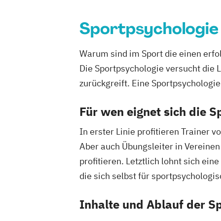
Ernährungsberater für vegetarische E
Ernährungsberater/in A-Lizenz
Sportpsychologie
Ernährungsberater/in B-Lizenz
Ernähr
Fachberater für Nahrungsergänzungsmi
Warum sind im Sport die einen erfol
Fachkraft für Betriebliches Gesundhe
Die Sportpsychologie versucht die 
Fachtrainer/in für Sportrehabilitation
zurückgreift. Eine Sportpsychologi
Fachwirt/in für Prävention und Gesund
(IHK)
Für wen eignet sich die 
Fachwirt/in im Gesundheits- und Sozia
In erster Linie profitieren Trainer
Food Coach
Ganzheitlicher Ernährung
Aber auch Übungsleiter in Vereinen
Geprüfter Ernährungsfachwirt
profitieren. Letztlich lohnt sich ei
Geprüfter Fachwirt für Prävention und
Gesundheitsförderung (IHK)
die sich selbst für sportpsychologi
Geprüfter Fachwirt im Betrieblichen
Inhalte und Ablauf der S
Gesundheitsmanagement
Gesundheitscoach