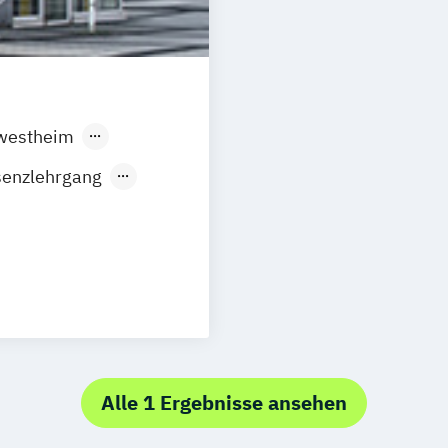
westheim
nbach
Hamburg
senzlehrgang
en
Frechen
Hannover
ndingen
.Fachkraft für
sgburg
t)
ortmund
t
rt am Main
dheitssport
Mannheim
ertal
Alle 1 Ergebnisse ansehen
LOGI
itz
Kiel
feld
Lübeck