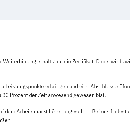
Kinder
Kassel
Hagen
hrung C-Lizenz
otsdam
n
Osnabrück
Darmstadt
zenz)
ürth
Wolfsburg
kinder
 Weiterbildung erhältst du ein Zertifikat. Dabei wird 
 du Leistungspunkte erbringen und eine Abschlussprüfun
du 80 Prozent der Zeit anwesend gewesen bist.
rnährung C-
 auf dem Arbeitsmarkt höher angesehen. Bei uns findest 
 (inkl. Ernährung
rtler)
ießen
ng