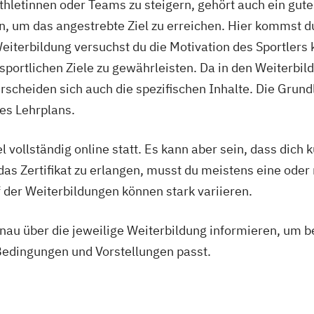
thletinnen oder Teams zu steigern, gehört auch ein gute
tsärztliche
, um das angestrebte Ziel zu erreichen. Hier kommst du 
iterbildung versuchst du die Motivation des Sportlers
ner
 sportlichen Ziele zu gewährleisten. Da in den Weiterbi
Life Coach
scheiden sich auch die spezifischen Inhalte. Die Grund
des Lehrplans.
l vollständig online statt. Es kann aber sein, dass dich 
s Zertifikat zu erlangen, musst du meistens eine oder
 der Weiterbildungen können stark variieren.
genau über die jeweilige Weiterbildung informieren, um 
Bedingungen und Vorstellungen passt.