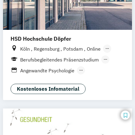
HSD Hochschule Döpfer
Köln
Regensburg
Potsdam
Online
Hamburg
Berufsbegleitendes Präsenzstudium
Vollzeit
Duales Studium
Fernstudium
Angewandte Psychologie
Fernlehrgang
Angewandte Therapiewissenschaften
Berufsbegleitender Präsenzlehrgang
Bildung und Erziehung in der Kindheit
Kostenloses Infomaterial
Ernährungspsychologie
Evidenz- und wissenschaftsbasierte
Versorgung im Rettungsdienst
Gesundheitspädagogik
Kommunikation und Beratung