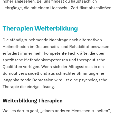
höher angesehen. Bei uns findest du hauptsächlich
Gesundheitscoach
Pflanzenkunde in der Ernährung
Lehrgänge, die mit einem Hochschul-Zertifikat abschließen
Heilpraktiker - Vorbereitung auf die
Sportmedizin
Tierernährungsberater/in
amtsärztliche Überprüfung
Traumafachberater/-in
Ketogene Ernährung
Kindersport Trainer
Therapien Weiterbildung
Krankheitsbilder im Gesundheitssport
Life Coach
Die ständig zunehmende Nachfrage nach alternativen
Spiroergometrie im Gesundheitssport
Heilmethoden im Gesundheits- und Rehabilitationswesen
Sportmentaltrainer
Sporttherapeut
erfordert immer mehr kompetente Fachkräfte, die über
Stress- und Burnout-Coach
spezifische Methodenkompetenzen und therapeutische
Qualitäten verfügen. Wenn sich der Alltagsstress in ein
Wellness- und Spa-Management
Burnout verwandelt und aus schlechter Stimmung eine
langanhaltende Depression wird, ist eine psychologische
Therapie die einzige Lösung.
Weiterbildung Therapien
Weil es darum geht, „einem anderen Menschen zu helfen“,