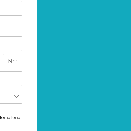
ment
fomaterial