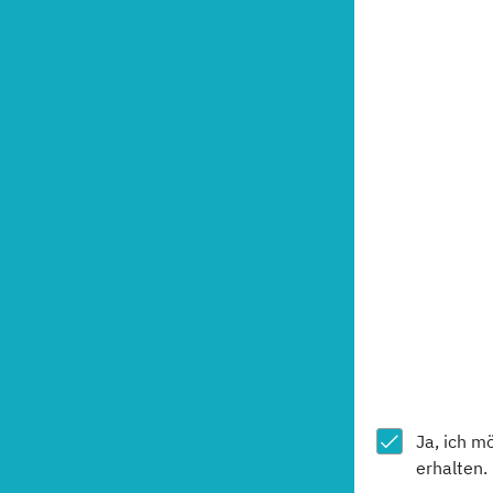
(Fernlehrgang)
Resilienztraining
(Fernlehrgang)
Sport- und Gesundheitstouris
(Fernlehrgang)
Ja, ich m
erhalten.