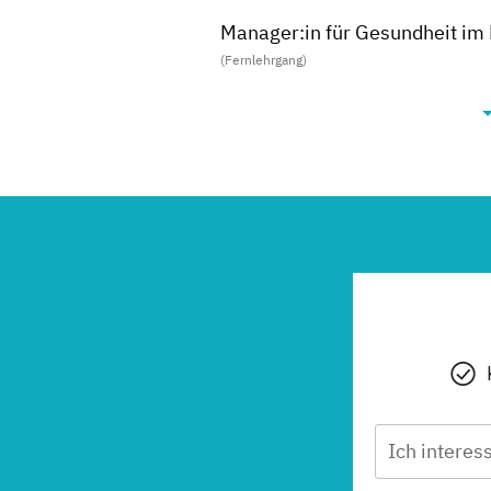
Manager:in für Gesundheit im 
(Fernlehrgang)
Präventionstrainer:in
(Fernlehrgang)
Schlafcoach
(Fernlehrgang)
Vegane:r Ernährungsberater:i
(Fernlehrgang)
BodyBuilding
(Fernlehrgang)
Ich interess
Functional Trainer:in