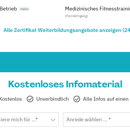
Betrieb
Medizinisches Fitnesstrain
(Fernlehrgang)
Alle Zertifikat Weiterbildungsangebote anzeigen (24
Rückentrainer:in
(Fernlehrgang)
Stress- und Mentalcoach
(Fernlehrgang)
n
Bäderbetriebsmanagement
Kostenloses Infomaterial
(Fernlehrgang)
Kostenlos
Unverbindlich
Alle Infos auf einen
EMS-Trainer:in
(Fernlehrgang)
iere mich für ...*
Anrede wählen ... *
Gesunde Führung