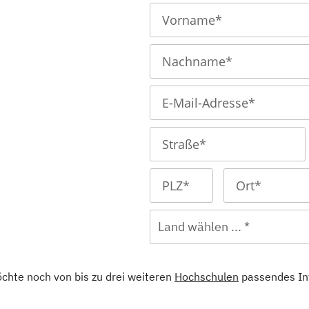
(Fernlehrgang)
Sport- und Fitnesstraining
(Fernlehrgang)
mus
Wellness- und Spamanage
(Fernlehrgang)
Land wählen ... *
öchte noch von bis zu drei weiteren
Hochschulen
passendes In