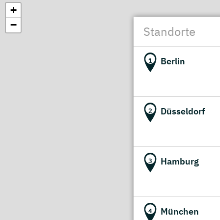
+
−
Standorte
Berlin
1
Düsseldorf
2
Hamburg
3
München
4