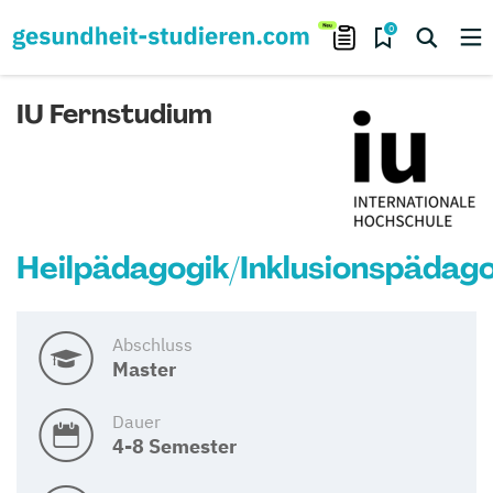
0
IU Fernstudium
Heilpädagogik/Inklusionspädago
Abschluss
Master
Dauer
4-8 Semester