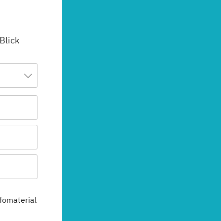
 Blick
fomaterial