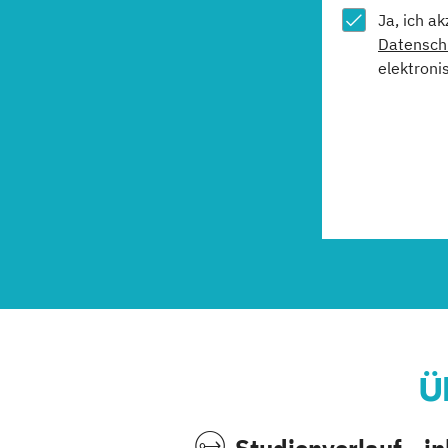
Ja, ich a
Datensch
elektroni
Ü
Studienverlauf, -i