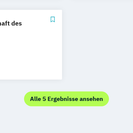
k
Pädagogik
Sport-/ Gesund
 Arbeit
haft des
und
Alle 5 Ergebnisse ansehen