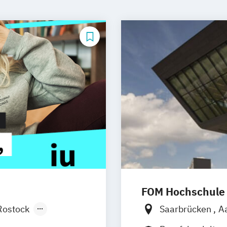
FOM Hochschule
Rostock
Saarbrücken
A
ttgart
Dresden
Dortmund
Dui