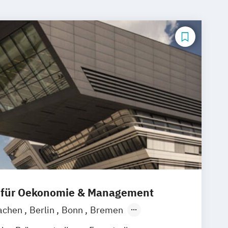
 für Oekonomie & Management
achen
Berlin
Bonn
Bremen
sburg
Düsseldorf
Essen