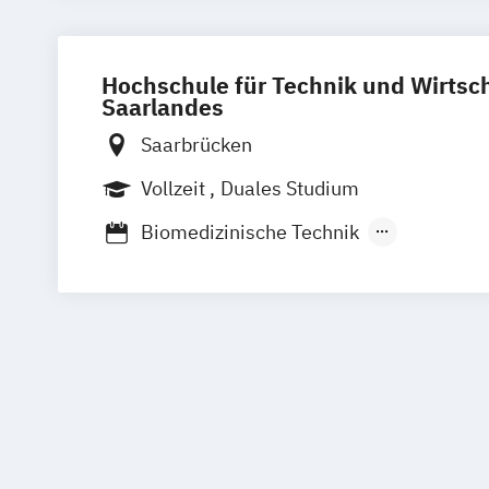
Psychologie
Public Health
Pädagogi
Pflege
Physiotherapie
Bildungsberatung und Leitung
Soziale
Sozialmanagement
Hochschule für Technik und Wirtsc
Saarlandes
Saarbrücken
Vollzeit
Duales Studium
Biomedizinische Technik
Management und Expertise im Pflege- 
Gesundheitswesen
Pflege