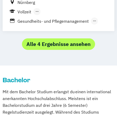
Nürnberg
Psychologie mit Schwerpunkt
Studienzentrum Judenburg
Vollzeit
Gesundheitspsychologie
Berufsbegleitendes Präsenzstudium
Psychologie mit Schwerpunkt Klinische
Gesundheits- und Pflegemanagement
Duales Studium
Psychologie und Psychologische Beratung
Gesundheits- und Pflegepädagogik
Psychologie mit Schwerpunkt
Health: Angewandte Pflegewissenschaften
Pädagogische Psychologie
Alle 4 Ergebnisse ansehen
Soziale Arbeit
Sozialmanagement
Heilpädagogik
Pflege
Bachelor
Mit dem Bachelor Studium erlangst du einen international
anerkannten Hochschulabschluss. Meistens ist ein
Bachelorstudium auf drei Jahre (6 Semester)
Regelstudienzeit ausgelegt. Während des Studiums