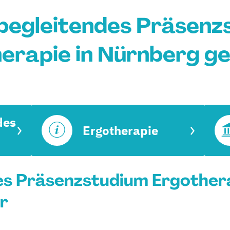
begleitendes Präsenz
erapie in Nürnberg g
des
Ergotherapie
s Präsenzstudium Ergothera
r