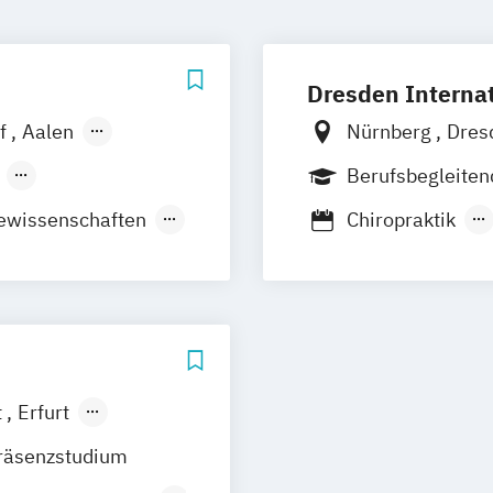
Dresden Internat
rf
Aalen
Nürnberg
Dres
hshafen
Hamburg
Leip
Berufsbegleite
el
Leipzig
ewissenschaften
Chiropraktik
rslautern
Management Sich
yerswerda
nt in der
Notfallsanitäte
 / Kiel
Parodontologie 
mpus
Heidelberg
Preventive Medi
k
t
Erfurt
Leipzig
räsenzstudium