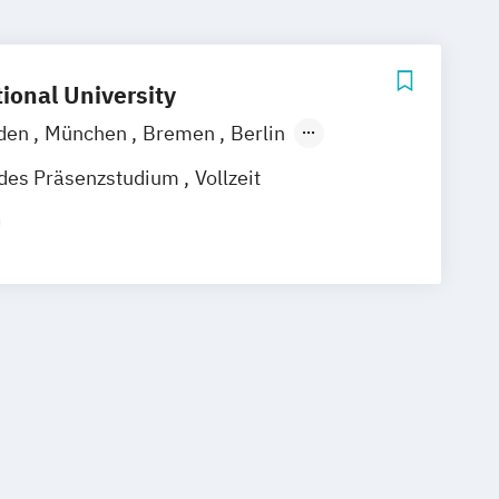
ional University
den
München
Bremen
Berlin
zig
Köln
Stuttgart
Straubing
ndes Präsenzstudium
Vollzeit
erheit und Gesundheit bei der Arbeit
r/in
Osteopathie
und Implantattherapie
Physiotherapie
cine