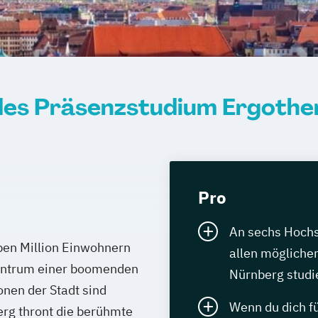
des Präsenzstudium Ergother
Pro
An sechs Hochs
lben Million Einwohnern
allen möglichen
Zentrum einer boomenden
Nürnberg studi
onen der Stadt sind
Wenn du dich fü
erg thront die berühmte