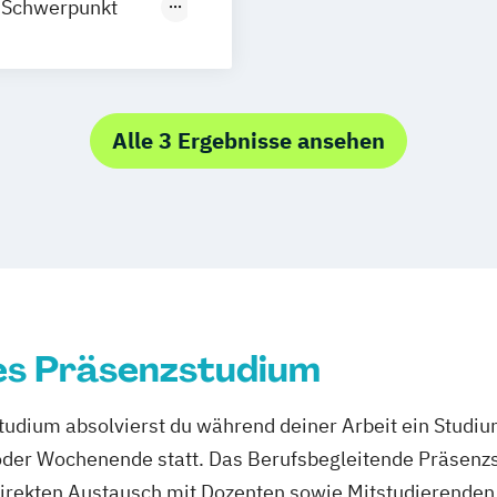
chmerztherapie
 Schwerpunkt
utz i.V.
c Management
ement)
ilverfahren
Alle 3 Ergebnisse ansehen
ktion
sychologie
 Psychologie und
eit
Studium
es Präsenzstudium
management
udium absolvierst du während deiner Arbeit ein Studi
er Wochenende statt. Das Berufsbegleitende Präsenzstu
direkten Austausch mit Dozenten sowie Mitstudierenden 