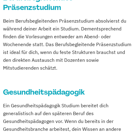
Präsenzstudium
Studienzentrum Leipzig
Studienzentrum Mannheim
Beim Berufsbegleitenden Präsenzstudium absolvierst du
Studienzentrum München
während deiner Arbeit ein Studium. Dementsprechend
Studienzentrum Riedlingen
finden die Vorlesungen entweder am Abend- oder
Studienzentrum Stuttgart
Wochenende statt. Das Berufsbegleitende Präsenzstudium
Studienzentrum Trier
ist ideal für dich, wenn du feste Strukturen brauchst und
Studienzentrum Wertheim
den direkten Austausch mit Dozenten sowie
Studienzentrum Wien
Mitstudierenden schätzt.
Studienzentrum Zell im Wiesental
Studienzentrum Zürich
Gesundheitspädagogik
Studienzentrum Gera
Studienzentrum Heidelberg
Ein Gesundheitspädagogik Studium bereitet dich
Studienzentrum Bonn
generalistisch auf den späteren Beruf des
Studienzentrum Karlsruhe
Gesundheitspädagogen vor. Wenn du bereits in der
Studienzentrum Tübingen
Gesundheitsbranche arbeitest, dein Wissen an andere
Studienzentrum Leverkusen