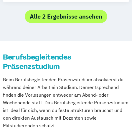
bei der Arbeit
Studienzentrum Leipzig
Notfallsanitäter/in
Alle 2 Ergebnisse ansehen
Osteopathie
Studienzentrum Mannheim
Parodontologie und Implantattherapie
Studienzentrum München
Physiotherapie
Preventive Medicine
Studienzentrum Riedlingen
Studienzentrum Stuttgart
Studienzentrum Trier
Berufsbegleitendes
Studienzentrum Wertheim
Präsenzstudium
Studienzentrum Wien
Studienzentrum Zell im Wiesental
Beim Berufsbegleitenden Präsenzstudium absolvierst du
Studienzentrum Zürich
während deiner Arbeit ein Studium. Dementsprechend
Studienzentrum Gera
finden die Vorlesungen entweder am Abend- oder
Studienzentrum Heidelberg
Wochenende statt. Das Berufsbegleitende Präsenzstudium
Studienzentrum Bonn
ist ideal für dich, wenn du feste Strukturen brauchst und
Studienzentrum Karlsruhe
den direkten Austausch mit Dozenten sowie
Studienzentrum Tübingen
Mitstudierenden schätzt.
Studienzentrum Leverkusen