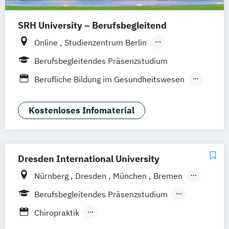
SRH University – Berufsbegleitend
Online
Studienzentrum Berlin
Studienzentrum Bozen
Berufsbegleitendes Präsenzstudium
Studienzentrum Dresden
Berufliche Bildung im Gesundheitswesen
Studienzentrum Düsseldorf
Gesundheitsmanagement und
Studienzentrum Ellwangen
Sozialmanagement
Kostenloses Infomaterial
Studienzentrum Frankfurt
Medical Leadership
Studienzentrum Freiburg
Strategisches Management und
Studienzentrum Fürth
Medizinrecht (EMBA)
Studienzentrum Haarlem
Dresden International University
Medizin- und Gesundheitspädagogik
Studienzentrum Hamburg
Nürnberg
Dresden
München
Bremen
Medizinpädagogik
Neurorehabilitation
Studienzentrum Hamm
Berlin
Hamburg
Leipzig
Köln
Stuttgart
Berufsbegleitendes Präsenzstudium
Studienzentrum Hannover
Straubing
Vollzeit
Chiropraktik
Studienzentrum Kitzbühel
Management Sicherheit und Gesundheit
Studienzentrum Köln