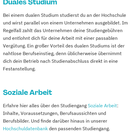
Duales Studium
Kindheitspädagogik Duales Studium
Kindheitspädagogik Präsenzstudium
Bei einem dualen Studium studierst du an der Hochschule
Komplementäre Heilverfahren in der
und wirst parallel von einem Unternehmen ausgebildet. Im
Schmerztherapie
Regelfall zahlt das Unternehmen deine Studiengebühren
Krisenmanagement im Be­völ­kerungsschutz
und entlohnt dich für deine Arbeit mit einer passablen
i.V.
Vergütung. Ein großer Vorteil des dualen Studiums ist der
Logopädie
nahtlose Berufseinstieg, denn üblicherweise übernimmt
Medical Fitness & Athletic Management
dich dein Betrieb nach Studienabschluss direkt in eine
Medizinalfachberufe
Festanstellung.
Naturheilkunde und komplementäre
Heilverfahren
Soziale Arbeit
Osteopathie i.V.
Pharmamanagement und
Erfahre hier alles über den Studiengang
Soziale Arbeit
:
Pharmaproduktion
Inhalte, Voraussetzungen, Berufsaussichten und
Physician Assistant
Physiotherapie
Berufsbilder. Und finde darüber hinaus in unserer
Psychologie
Hochschuldatenbank
den passenden Studiengang.