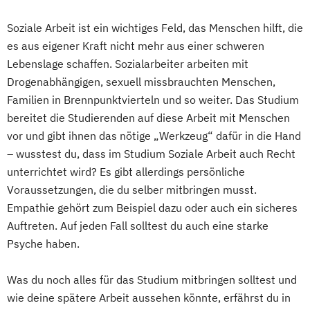
Psychologie mit Schwerpunkt Klinische
Psychologie und Psychologisches
Soziale Arbeit ist ein wichtiges Feld, das Menschen hilft, die
Empowerment
es aus eigener Kraft nicht mehr aus einer schweren
Psychosoziale Beratung in Sozialer Arbeit
Lebenslage schaffen. Sozialarbeiter arbeiten mit
Soziale Arbeit
Drogenabhängigen, sexuell missbrauchten Menschen,
Familien in Brennpunktvierteln und so weiter. Das Studium
Soziale Arbeit Duales Studium
bereitet die Studierenden auf diese Arbeit mit Menschen
Soziale Arbeit Präsenzstudium
vor und gibt ihnen das nötige „Werkzeug“ dafür in die Hand
Sozialmanagement
– wusstest du, dass im Studium Soziale Arbeit auch Recht
unterrichtet wird? Es gibt allerdings persönliche
Voraussetzungen, die du selber mitbringen musst.
Empathie gehört zum Beispiel dazu oder auch ein sicheres
Auftreten. Auf jeden Fall solltest du auch eine starke
Psyche haben.
Was du noch alles für das Studium mitbringen solltest und
wie deine spätere Arbeit aussehen könnte, erfährst du in