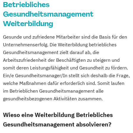
Betriebliches
Ernährungsberater für E-Sportler
Vegetarische und Vegane Ernährung
Ernährungsberater für Kinder
Gesundheitsmanagement
Waldbaden-Coach & Kursleiter/in:
Ernährungsberater für Schwangere
Weiterbildung
Waldbaden
Ernährungsberater für Senioren
Wellnessmasseur/in
Ernährungsberater für Sportler
Gesunde und zufriedene Mitarbeiter sind die Basis für den
Wirbelsäulentherapie nach Dorn / Breuß
Unternehmenserfolg. Die Weiterbildung betriebliches
Ernährungsberater für Sportler (inkl.
Yoga Trainer/in
Gesundheitsmanagement zielt darauf ab, die
Ernährung C-Lizenz)
Arbeitszufriedenheit der Beschäftigten zu steigern und
Ernährungsberater für Sportler A-Lizenz
somit deren Leistungsfähigkeit und Gesundheit zu fördern.
(inkl. Ernährung C-Lizenz und
Ein/e Gesundheitsmanager/In stellt sich deshalb die Frage,
Ernährungsberater für Sportler)
welche Maßnahmen dafür erforderlich sind. Somit laufen
Ernährungsberater für vegane Ernährung
im Betrieblichen Gesundheitsmanagement alle
Ernährungsberater für vegetarische
gesundheitsbezogenen Aktivitäten zusammen.
Ernährung
Ernährungsberater/in A-Lizenz
Wieso eine Weiterbildung Betriebliches
Ernährungsberater/in B-Lizenz
Gesundheitsmanagement absolvieren?
Ernährungsfachwirt/in