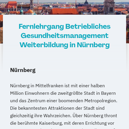
Gesundheitscoach
Heilpraktiker - Vorbereitung auf die
amtsärztliche Überprüfung
Fernlehrgang Betriebliches
Ketogene Ernährung
Kindersport Trainer
Gesundheitsmanagement
Krankheitsbilder im Gesundheitssport
Weiterbildung in Nürnberg
Life Coach
Spiroergometrie im Gesundheitssport
Sportmentaltrainer
Sporttherapeut
Stress- und Burnout-Coach
Nürnberg
Wellness- und Spa-Management
Nürnberg in Mittelfranken ist mit einer halben
Million Einwohnern die zweitgrößte Stadt in Bayern
und das Zentrum einer boomenden Metropolregion.
Die bekanntesten Attraktionen der Stadt sind
gleichzeitig ihre Wahrzeichen. Über Nürnberg thront
die berühmte Kaiserburg, mit deren Errichtung vor