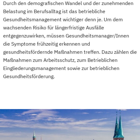
Durch den demografischen Wandel und der zunehmenden
Fachberater für Nahrungsergänzungsmittel
Belastung im Berufsalltag ist das betriebliche
Gesundheitsmanagement wichtiger denn je. Um dem
Fachkraft für Betriebliches
wachsenden Risiko für längerfristige Ausfälle
Gesundheitsmanagement
entgegenzuwirken, müssen Gesundheitsmanager/Innen
Fachtrainer/in für Sportrehabilitation
die Symptome frühzeitig erkennen und
Fachwirt/in für Prävention und
gesundheitsfördernde Maßnahmen treffen. Dazu zählen die
Gesundheitsförderung (IHK)
Maßnahmen zum Arbeitsschutz, zum Betrieblichen
Fachwirt/in im Gesundheits- und
Eingliederungsmanagement sowie zur betrieblichen
Sozialwesen (IHK)
Gesundheitsförderung.
Food Coach
Ganzheitlicher Ernährungsberater
Geprüfter Ernährungsfachwirt
Geprüfter Fachwirt für Prävention und
Gesundheitsförderung (IHK)
Geprüfter Fachwirt im Betrieblichen
Gesundheitsmanagement