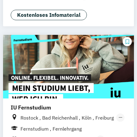
Nürnberg
Medizintechnik & Management
Sozialmanagement
Kostenloses Infomaterial
IU Fernstudium
Rostock
Bad Reichenhall
Köln
Freiburg
Kiel
Frankfurt am Main
Stuttgart
Fernstudium
Fernlehrgang
Dresden
Aachen
Basel
Bielefeld