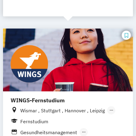
WINGS-Fernstudium
Wismar
Stuttgart
Hannover
Leipzig
Frankfurt am Main
Berlin
Hamburg
Fernstudium
Düsseldorf
München
Dortmund
Bonn
Gesundheitsmanagement