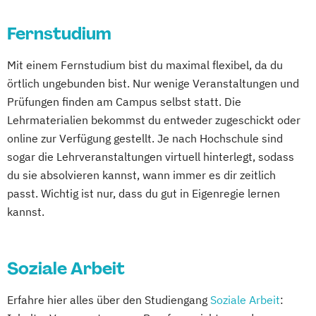
(DE/EN)
Kindheitspädagogik
Fernstudium
Leitungshandeln in der Pädagogik
Mit einem Fernstudium bist du maximal flexibel, da du
Logopädie
Medizintechnik
Pflege
örtlich ungebunden bist. Nur wenige Veranstaltungen und
Pflegemanagement
Pflegepädagogik
Prüfungen finden am Campus selbst statt. Die
Physiotherapie
Psychologie
Lehrmaterialien bekommst du entweder zugeschickt oder
Public Health
Pädagogik
Pädagogik
online zur Verfügung gestellt. Je nach Hochschule sind
Bildungsberatung und Leitung
sogar die Lehrveranstaltungen virtuell hinterlegt, sodass
Soziale Arbeit
Sozialmanagement
du sie absolvieren kannst, wann immer es dir zeitlich
passt. Wichtig ist nur, dass du gut in Eigenregie lernen
kannst.
Soziale Arbeit
Erfahre hier alles über den Studiengang
Soziale Arbeit
: