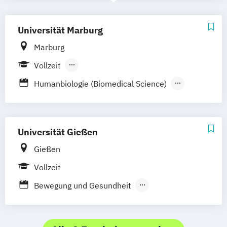
Universität Marburg
Marburg
Vollzeit
Berufsbegleitender Präsenzlehrgang
Humanbiologie (Biomedical Science)
Humanmedizin
Zahnmedizin
Zertifikatskurs Health Care Management
Universität Gießen
Gießen
Vollzeit
Bewegung und Gesundheit
Ernährung und Gesundheit
Ernährungswissenschaften