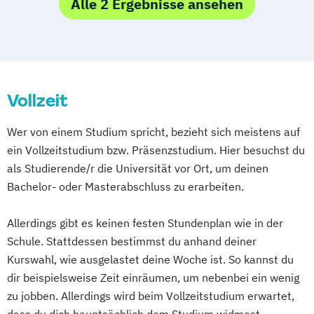
Ernährungsökonomie
Alle 2 Ergebnisse ansehen
Klinische Psychologie und Psychotherapie
Klinische Sportphysiologie und
Sporttherapie
Medizin
Psychologie
Tiermedizin
Vollzeit
Zahnmedizin
Ökotrophologie
Ökotrophologie (Haushalts- und
Wer von einem Studium spricht, bezieht sich meistens auf
Ernährungswissenschaften)
ein Vollzeitstudium bzw. Präsenzstudium. Hier besuchst du
als Studierende/r die Universität vor Ort, um deinen
Bachelor- oder Masterabschluss zu erarbeiten.
Allerdings gibt es keinen festen Stundenplan wie in der
Schule. Stattdessen bestimmst du anhand deiner
Kurswahl, wie ausgelastet deine Woche ist. So kannst du
dir beispielsweise Zeit einräumen, um nebenbei ein wenig
zu jobben. Allerdings wird beim Vollzeitstudium erwartet,