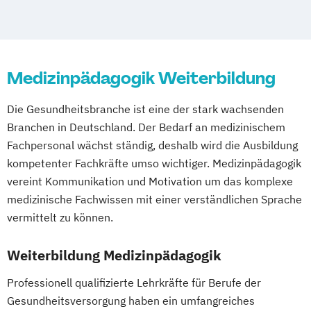
Massage- und Wellnesstherapeut/in
Salze
NLP Trainer/in
Ernährungsberater/-in
Personal- & Functionaltrainer/in (A-Lizenz)
Ernährungsberater/in Fachrichtung
Medizinpädagogik Weiterbildung
"Lebensmittelunverträglichkeiten und -
Phytotherapeut/in
Pilates Trainer/in
allergien"
Psychologische/r Berater/in
Die Gesundheitsbranche ist eine der stark wachsenden
Ernährungsberater/in Fachrichtung
Qigong-Trainer/in
Rückenschullehrer/in
Branchen in Deutschland. Der Bedarf an medizinischem
„Ernährung in besonderen Lebensphasen“
Shiatsu-Praktiker/in
Fachpersonal wächst ständig, deshalb wird die Ausbildung
Ernährungsberater/in für Sportler/innen
Sport- und Fitnesstrainer/in (B-Lizenz)
kompetenter Fachkräfte umso wichtiger. Medizinpädagogik
Ernährungsberater/in mit der Fachrichtung
vereint Kommunikation und Motivation um das komplexe
Systemische/r Berater/in /-Coach
Pflanzenkunde in der Ernährung
medizinische Fachwissen mit einer verständlichen Sprache
Tanz-und Bewegungspädagoge/in
Fachkraft für Osteoporose-Prophylaxe
vermittelt zu können.
Thai-Yoga Masseur/in
Gesundheitspädagoge/-in -
Train the Trainer – Trainer/in in der
Gesundheitsberater/-in
Weiterbildung Medizinpädagogik
Erwachsenenbildung
Gesundheitspädagoge/-in -
Vegetarische und Vegane Ernährung
Professionell qualifizierte Lehrkräfte für Berufe der
Gesundheitsberater/-in Fachrichtung
Waldbaden-Coach & Kursleiter/in:
Gesundheitsversorgung haben ein umfangreiches
"Burnout-Prävention"