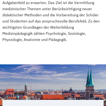
Waldbaden
Aufgabenfeld zu erwarten. Das Ziel ist die Vermittlung
Gesundheitspädagoge/-in -
medizinischer Themen unter Berücksichtigung neuer
Wellnessmasseur/in
Gesundheitsberater/-in Fachrichtung
didaktischer Methoden und die Vorbereitung der Schüler
Wirbelsäulentherapie nach Dorn / Breuß
"Ernährung in besonderen Lebensphasen"
und Studenten auf das anspruchsvolle Berufsfeld. Zu den
Yoga Trainer/in
Gesundheitspädagoge/-in -
wichtigsten Grundlagen der Weiterbildung
Gesundheitsberater/-in Fachrichtung
Medizinpädagogik zählen Psychologie, Soziologie,
"Heilpflanzenkunde"
Physiologie, Anatomie und Pädagogik.
Gesundheitspädagoge/-in -
Gesundheitsberater/-in mit Fachrichtung
"Lebensmittelunverträglichkeiten"
Gewichtsmanagement
Grundlagen der Ernährungsmedizin
Grundlagen der Phytotherapie
Heilpflanzenkunde
Heilpraktiker/-in
Pflanzenkunde in der Ernährung
Sportmedizin
Tierernährungsberater/in
Traumafachberater/-in