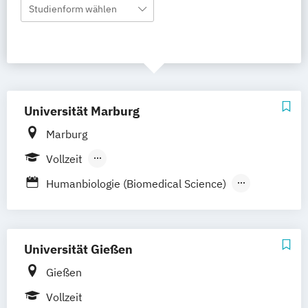
Studienform wählen
Universität Marburg
Marburg
Vollzeit
Berufsbegleitender Präsenzlehrgang
Humanbiologie (Biomedical Science)
Humanmedizin
Zahnmedizin
Zertifikatskurs Health Care Management
Universität Gießen
Gießen
Vollzeit