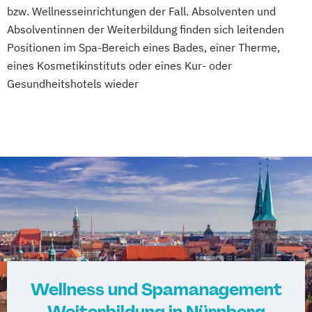
Fachkraft für Betriebliches
bzw. Wellnesseinrichtungen der Fall. Absolventen und
Gesundheitsmanagement
Absolventinnen der Weiterbildung finden sich leitenden
Fachtrainer/in für Sportrehabilitation
Positionen im Spa-Bereich eines Bades, einer Therme,
Fachwirt/in für Prävention und
eines Kosmetikinstituts oder eines Kur- oder
Gesundheitsförderung (IHK)
Gesundheitshotels wieder
Fachwirt/in im Gesundheits- und
Sozialwesen (IHK)
Food Coach
Ganzheitlicher Ernährungsberater
Geprüfter Ernährungsfachwirt
Geprüfter Fachwirt für Prävention und
Gesundheitsförderung (IHK)
Geprüfter Fachwirt im Betrieblichen
Gesundheitsmanagement
Gesundheitscoach
Wellness und Spamanagement
Heilpraktiker - Vorbereitung auf die
Weiterbildung in Nürnberg