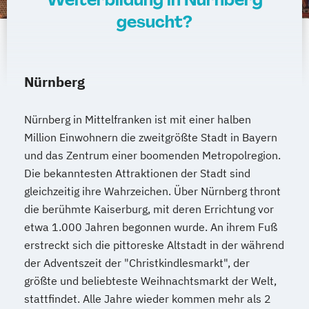
amtsärztliche Überprüfung
gesucht?
Ketogene Ernährung
Kindersport Trainer
Krankheitsbilder im Gesundheitssport
Life Coach
Nürnberg
Spiroergometrie im Gesundheitssport
Sportmentaltrainer
Sporttherapeut
Stress- und Burnout-Coach
Nürnberg in Mittelfranken ist mit einer halben
Million Einwohnern die zweitgrößte Stadt in Bayern
Wellness- und Spa-Management
und das Zentrum einer boomenden Metropolregion.
Die bekanntesten Attraktionen der Stadt sind
gleichzeitig ihre Wahrzeichen. Über Nürnberg thront
die berühmte Kaiserburg, mit deren Errichtung vor
etwa 1.000 Jahren begonnen wurde. An ihrem Fuß
erstreckt sich die pittoreske Altstadt in der während
der Adventszeit der "Christkindlesmarkt", der
größte und beliebteste Weihnachtsmarkt der Welt,
stattfindet. Alle Jahre wieder kommen mehr als 2