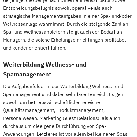
Ernährungsberater für Schwangere
Waldbaden
Nordic Walking Trainer Ausbildung
Entscheidungsbefugnis sowohl operative als auch
Ernährungsberater für Senioren
Wellnessmasseur/in
Pilates Trainer Ausbildung
Reha Trainer
strategische Managementaufgaben in einer Spa- und/oder
Ernährungsberater für Sportler
Wirbelsäulentherapie nach Dorn / Breuß
Seniorentrainer Ausbildung
Wellnessanlage wahrnimmt. Durch die steigende Zahl an
Ernährungsberater für Sportler (inkl.
Yoga Trainer/in
Sportmassage Ausbildung
Spa- und Wellnessanbietern steigt auch der Bedarf an
Ernährung C-Lizenz)
Wirbelsäulengymnastik Trainer Ausbildung
Managern, die solche Erholungseinrichtungen profitabel
Ernährungsberater für Sportler A-Lizenz
Yoga Trainer Ausbildung
und kundenorientiert führen.
(inkl. Ernährung C-Lizenz und
Ernährungsberater für Sportler)
Weiterbildung Wellness- und
Ernährungsberater für vegane Ernährung
Spamanagement
Ernährungsberater für vegetarische
Die Aufgabenfelder in der Weiterbildung Wellness- und
Ernährung
Spamanagement sind dabei sehr facettenreich. Es geht
Ernährungsberater/in A-Lizenz
sowohl um betriebswirtschaftliche Bereiche
Ernährungsberater/in B-Lizenz
(Qualitätsmanagement, Produktmanagement,
Ernährungsfachwirt/in
Personalwesen, Marketing Guest Relations), als auch
Fachberater für Nahrungsergänzungsmittel
durchaus um dieeigene Durchführung von Spa-
Anwendungen. Letzteres ist vor allem bei kleineren Spas