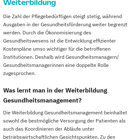
Weiterbildung
Kinderyoga Trainer Ausbildung
Kinesiologisches Taping Ausbildung
Die Zahl der Pflegebedürftigen steigt stetig, während
Life Coach Ausbildung Online
Ausgaben in der Gesundheitsförderung weiter begrenzt
Massage Ausbildung
werden. Durch die Ökonomisierung des
Mentaltrainer Ausbildung
Gesundheitswesens ist die Entwicklung effizienter
Nordic Walking Trainer Ausbildung
Kostenpläne umso wichtiger für die betroffenen
Pilates Trainer Ausbildung
Reha Trainer
Institutionen. Deshalb wird Gesundheitsmanagern/
Seniorentrainer Ausbildung
Gesundheitsmanagerinnen eine doppelte Rolle
Sportmassage Ausbildung
zugesprochen.
Wirbelsäulengymnastik Trainer Ausbildung
Yoga Trainer Ausbildung
Was lernt man in der Weiterbildung
Gesundheitsmanagement?
Die Weiterbildung Gesundheitsmanagement beinhaltet
sowohl die bestmögliche Versorgung der Patienten als
auch das Koordinieren der Abläufe unter
betriebswirtschaftlichen Gesichtspunkten. Zu den