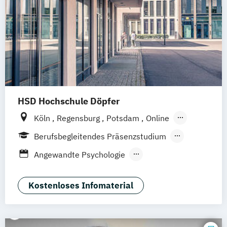
HSD Hochschule Döpfer
Köln
Regensburg
Potsdam
Online
Hamburg
Berufsbegleitendes Präsenzstudium
Vollzeit
Duales Studium
Fernstudium
Angewandte Psychologie
Fernlehrgang
Angewandte Therapiewissenschaften
Berufsbegleitender Präsenzlehrgang
Bildung und Erziehung in der Kindheit
Kostenloses Infomaterial
Ernährungspsychologie
Evidenz- und wissenschaftsbasierte
Versorgung im Rettungsdienst