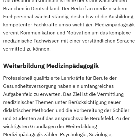
Die Gesundheitsbranche ist eine der stark wachsenden
Gesundheitspädagoge/-in -
Palliative Care für die Ambulante Pflege
Branchen in Deutschland. Der Bedarf an medizinischem
Gesundheitsberater/-in Fachrichtung
Pflegeberater/-in nach § 7a SGB XI
Fachpersonal wächst ständig, deshalb wird die Ausbildung
"Burnout-Prävention"
Pflegedienstleitung
kompetenter Fachkräfte umso wichtiger. Medizinpädagogik
Gesundheitspädagoge/-in -
Pflegedienstleitung im ambulanten
vereint Kommunikation und Motivation um das komplexe
Gesundheitsberater/-in Fachrichtung
Pflegedienst
medizinische Fachwissen mit einer verständlichen Sprache
"Ernährung in besonderen Lebensphasen"
vermittelt zu können.
Gesundheitspädagoge/-in -
Gesundheitsberater/-in Fachrichtung
Weiterbildung Medizinpädagogik
"Heilpflanzenkunde"
Professionell qualifizierte Lehrkräfte für Berufe der
Gesundheitspädagoge/-in -
Gesundheitsversorgung haben ein umfangreiches
Gesundheitsberater/-in mit Fachrichtung
Aufgabenfeld zu erwarten. Das Ziel ist die Vermittlung
"Lebensmittelunverträglichkeiten"
medizinischer Themen unter Berücksichtigung neuer
Gewichtsmanagement
didaktischer Methoden und die Vorbereitung der Schüler
Grundlagen der Ernährungsmedizin
und Studenten auf das anspruchsvolle Berufsfeld. Zu den
Grundlagen der Phytotherapie
wichtigsten Grundlagen der Weiterbildung
Heilpflanzenkunde
Heilpraktiker/-in
Medizinpädagogik zählen Psychologie, Soziologie,