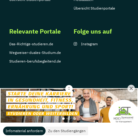
Übersicht Studienportale
Relevante Portale
Folge uns auf
Das-Richtige-studieren.de
Instagram
Wegweiser-duales-Studium.de
Studieren-berufsbegleitend.de
© Copyright 2026, TarGroup Media GmbH
Impressum
Datenschutzerklärung
Nutzungsbedingungen
Barrierefreihe
Sponsored
Infomaterial anfordern
Zu den Studiengängen