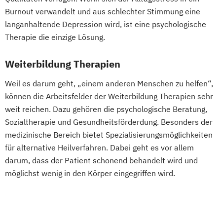
amtsärztliche Überprüfung
Traumafachberater/-in
Burnout verwandelt und aus schlechter Stimmung eine
Ketogene Ernährung
Kindersport Trainer
langanhaltende Depression wird, ist eine psychologische
Krankheitsbilder im Gesundheitssport
Therapie die einzige Lösung.
Life Coach
Spiroergometrie im Gesundheitssport
Weiterbildung Therapien
Sportmentaltrainer
Sporttherapeut
Weil es darum geht, „einem anderen Menschen zu helfen“,
Stress- und Burnout-Coach
können die Arbeitsfelder der Weiterbildung Therapien sehr
Wellness- und Spa-Management
weit reichen. Dazu gehören die psychologische Beratung,
Sozialtherapie und Gesundheitsförderdung. Besonders der
medizinische Bereich bietet Spezialisierungsmöglichkeiten
für alternative Heilverfahren. Dabei geht es vor allem
darum, dass der Patient schonend behandelt wird und
möglichst wenig in den Körper eingegriffen wird.