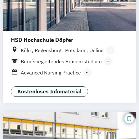
HSD Hochschule Döpfer
Köln
Regensburg
Potsdam
Online
Hamburg
Berufsbegleitendes Präsenzstudium
Vollzeit
Duales Studium
Fernstudium
Advanced Nursing Practice
Fernlehrgang
Angewandte Psychologie
Berufsbegleitender Präsenzlehrgang
Angewandte Therapiewissenschaften
Kostenloses Infomaterial
Bildung und Erziehung in der Kindheit
Ernährungspsychologie
Evidenz- und wissenschaftsbasierte
Versorgung im Rettungsdienst
Gesundheitspädagogik