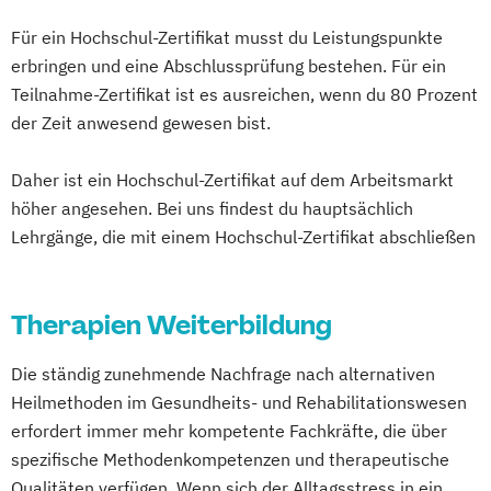
Fachkraft für Betriebliches
"Burnout-Prävention"
Mentaltrainer Ausbildung
Gesundheitsmanagement
Für ein Hochschul-Zertifikat musst du Leistungspunkte
Gesundheitspädagoge/-in -
Nordic Walking Trainer Ausbildung
Fachtrainer/in für Sportrehabilitation
erbringen und eine Abschlussprüfung bestehen. Für ein
Gesundheitsberater/-in Fachrichtung
Pilates Trainer Ausbildung
Reha Trainer
Teilnahme-Zertifikat ist es ausreichen, wenn du 80 Prozent
Fachwirt/in für Prävention und
"Ernährung in besonderen Lebensphasen"
Seniorentrainer Ausbildung
der Zeit anwesend gewesen bist.
Gesundheitsförderung (IHK)
Gesundheitspädagoge/-in -
Sportmassage Ausbildung
Fachwirt/in im Gesundheits- und
Gesundheitsberater/-in Fachrichtung
Daher ist ein Hochschul-Zertifikat auf dem Arbeitsmarkt
Wirbelsäulengymnastik Trainer Ausbildung
Sozialwesen (IHK)
"Heilpflanzenkunde"
höher angesehen. Bei uns findest du hauptsächlich
Yoga Trainer Ausbildung
Food Coach
Gesundheitspädagoge/-in -
Lehrgänge, die mit einem Hochschul-Zertifikat abschließen
Ganzheitlicher Ernährungsberater
Gesundheitsberater/-in mit Fachrichtung
Geprüfter Ernährungsfachwirt
"Lebensmittelunverträglichkeiten"
Geprüfter Fachwirt für Prävention und
Therapien Weiterbildung
Gewichtsmanagement
Gesundheitsförderung (IHK)
Grundlagen der Ernährungsmedizin
Geprüfter Fachwirt im Betrieblichen
Die ständig zunehmende Nachfrage nach alternativen
Grundlagen der Phytotherapie
Gesundheitsmanagement
Heilmethoden im Gesundheits- und Rehabilitationswesen
Heilpflanzenkunde
Heilpraktiker/-in
erfordert immer mehr kompetente Fachkräfte, die über
Gesundheitscoach
Pflanzenkunde in der Ernährung
spezifische Methodenkompetenzen und therapeutische
Heilpraktiker - Vorbereitung auf die
Sportmedizin
Tierernährungsberater/in
Qualitäten verfügen. Wenn sich der Alltagsstress in ein